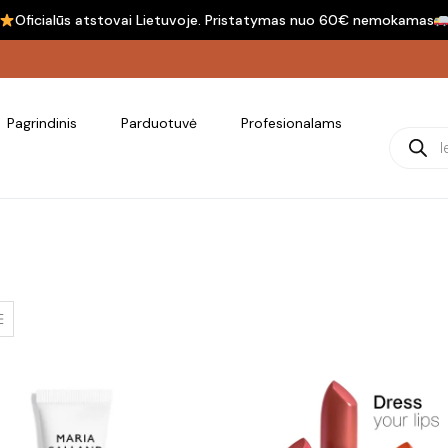
Oficialūs atstovai Lietuvoje. Pristatymas nuo 60€ nemokamas
Pagrindinis
Parduotuvė
Profesionalams
Product