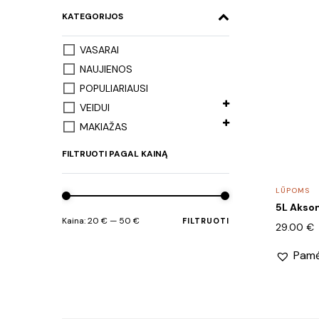
KATEGORIJOS
VASARAI
NAUJIENOS
POPULIARIAUSI
VEIDUI
MAKIAŽAS
FILTRUOTI PAGAL KAINĄ
LŪPOMS
5L Akso
Kaina:
20 €
—
50 €
FILTRUOTI
Min
Maks
29.00
€
kaina
kaina
Pamė