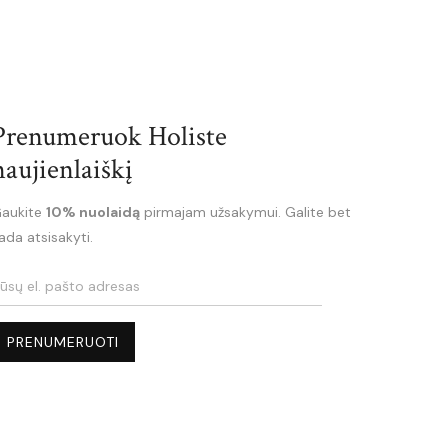
Prenumeruok Holiste
naujienlaiškį
aukite
10% nuolaidą
pirmajam užsakymui. Galite bet
ada atsisakyti.