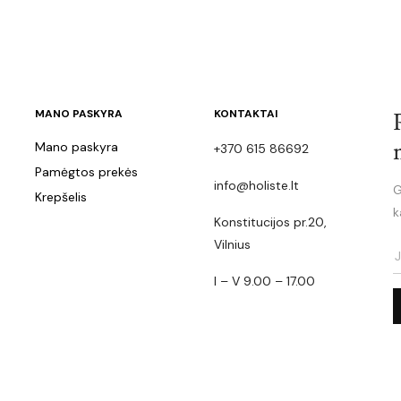
MANO PASKYRA
KONTAKTAI
Mano paskyra
+370 615 86692
Pamėgtos prekės
info@holiste.lt
G
Krepšelis
k
Konstitucijos pr.20,
Vilnius
I – V 9.00 – 17.00