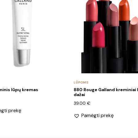
LŪPOMS
minis lūpų kremas
880 Rouge Galland kreminiai 
dažai
39.00
€
gti prekę
Pamėgti prekę