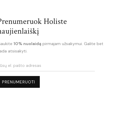
Prenumeruok Holiste
naujienlaiškį
aukite
10% nuolaidą
pirmajam užsakymui. Galite bet
ada atsisakyti.