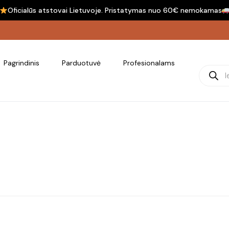
Oficialūs atstovai Lietuvoje. Pristatymas nuo 60€ nemokamas
Pagrindinis
Parduotuvė
Profesionalams
Product