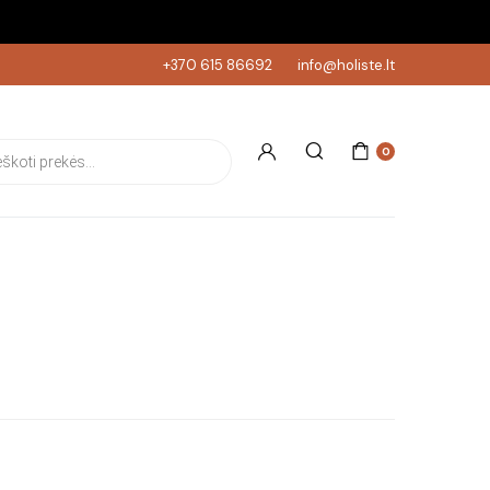
+370 615 86692
info@holiste.lt
s search
0