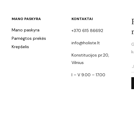
MANO PASKYRA
KONTAKTAI
Mano paskyra
+370 615 86692
Pamėgtos prekės
info@holiste.lt
G
Krepšelis
k
Konstitucijos pr.20,
Vilnius
I – V 9.00 – 17.00