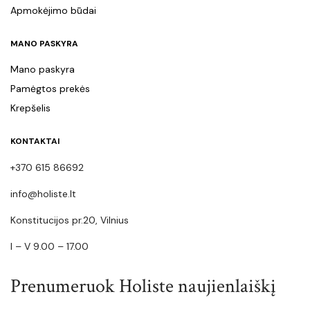
Apmokėjimo būdai
MANO PASKYRA
Mano paskyra
Pamėgtos prekės
Krepšelis
KONTAKTAI
+370 615 86692
info@holiste.lt
Konstitucijos pr.20, Vilnius
I – V 9.00 – 17.00
Prenumeruok Holiste naujienlaiškį