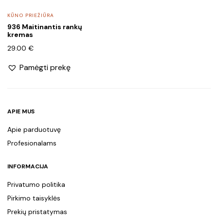
KŪNO PRIEŽIŪRA
936 Maitinantis rankų
kremas
29.00
€
Pamėgti prekę
APIE MUS
Apie parduotuvę
Profesionalams
INFORMACIJA
Privatumo politika
Pirkimo taisyklės
Prekių pristatymas