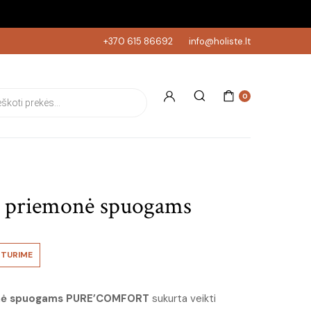
+370 615 86692
info@holiste.lt
s search
0
ė priemonė spuogams
TURIME
monė spuogams PURE’COMFORT
sukurta veikti