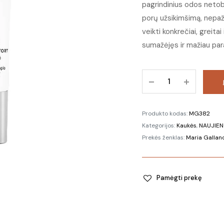
pagrindinius odos netob
porų užsikimšimą, nepaže
veikti konkrečiai, greita
sumažėjęs ir mažiau par
382
Tikslinė
priemonė
spuogams
Produkto kodas:
MG382
kiekis
Kategorijos:
Kaukės
,
NAUJIE
Prekės ženklas:
Maria Galland
Pamėgti prekę