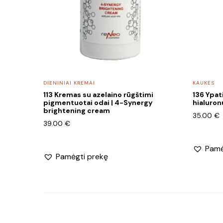
DIENINIAI KREMAI
KAUKĖS
113 Kremas su azelaino rūgštimi
136 Ypat
pigmentuotai odai | 4-Synergy
hialuron
brightening cream
35.00
€
39.00
€
Pamė
Pamėgti prekę