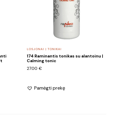
LOSJONAI | TONIKAI
anti
174 Raminantis tonikas su alantoinu |
ft
Calming tonic
27.00
€
Pamėgti prekę