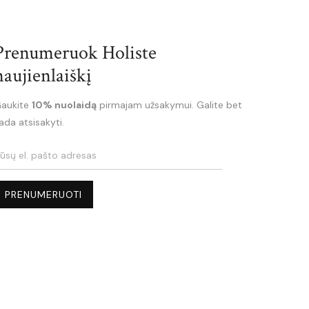
Prenumeruok Holiste
naujienlaiškį
aukite
10% nuolaidą
pirmajam užsakymui. Galite bet
ada atsisakyti.