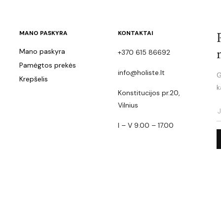
MANO PASKYRA
KONTAKTAI
Mano paskyra
+370 615 86692
Pamėgtos prekės
info@holiste.lt
G
Krepšelis
k
Konstitucijos pr.20,
Vilnius
I – V 9.00 – 17.00