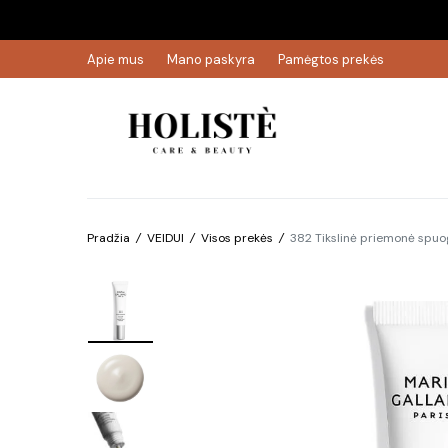
Apie mus
Mano paskyra
Pamėgtos prekės
Pradžia
/
VEIDUI
/
Visos prekės
/
382 Tikslinė priemonė spu