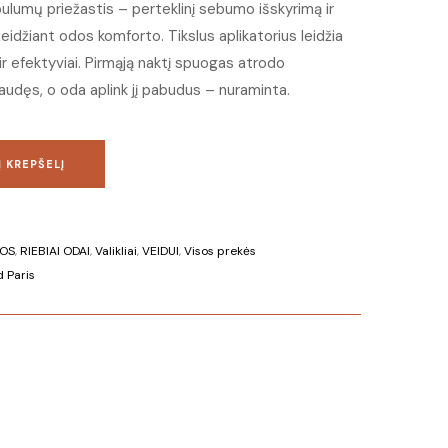
ulumų priežastis – perteklinį sebumo išskyrimą ir
idžiant odos komforto. Tikslus aplikatorius leidžia
i ir efektyviai. Pirmąją naktį spuogas atrodo
audęs, o oda aplink jį pabudus – nuraminta.
Į KREPŠELĮ
NOS
,
RIEBIAI ODAI
,
Valikliai
,
VEIDUI
,
Visos prekės
 Paris