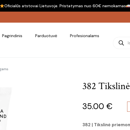
Oficialūs atstovai Lietuvoje. Pristatymas nuo 60€ nemokamas
Pagrindinis
Parduotuvė
Profesionalams
Product
ogams
382 Tikslin
35.00
€
382 | Tikslinė prie