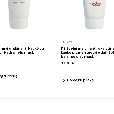
KAUKĖS
ingai drėkinanti kaukė su
119 Švelni maitinanti, skaistin
u | Hydra help mask
kaukė pigmentuotai odai | So
balance clay mask
39.00
€
gti prekę
Pamėgti prekę