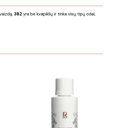
švaizdą.
382
yra be kvapiklių ir tinka visų tipų odai,