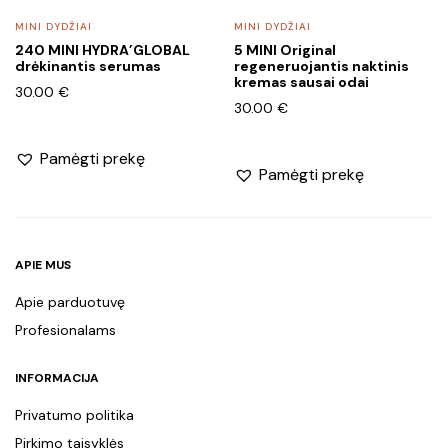
MINI DYDŽIAI
MINI DYDŽIAI
240 MINI HYDRA’GLOBAL
5 MINI Original
drėkinantis serumas
regeneruojantis naktinis
kremas sausai odai
30.00
€
30.00
€
Pamėgti prekę
Pamėgti prekę
APIE MUS
Apie parduotuvę
Profesionalams
INFORMACIJA
Privatumo politika
Pirkimo taisyklės