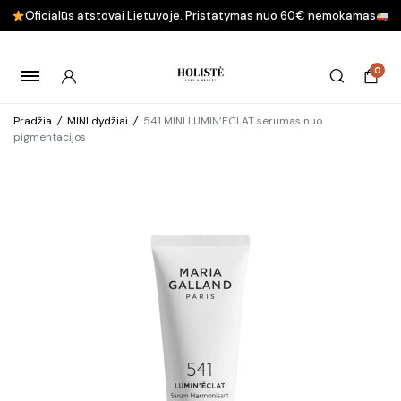
Oficialūs atstovai Lietuvoje. Pristatymas nuo 60€ nemokamas
0
Pradžia
/
MINI dydžiai
/
541 MINI LUMIN’ECLAT serumas nuo
pigmentacijos