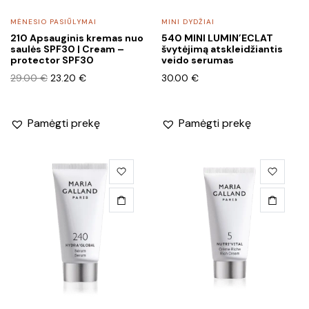
MĖNESIO PASIŪLYMAI
MINI DYDŽIAI
210 Apsauginis kremas nuo
540 MINI LUMIN’ECLAT
saulės SPF30 | Cream –
švytėjimą atskleidžiantis
protector SPF30
veido serumas
Original
Current
29.00
€
23.20
€
30.00
€
price
price
was:
is:
29.00 €.
23.20 €.
Pamėgti prekę
Pamėgti prekę