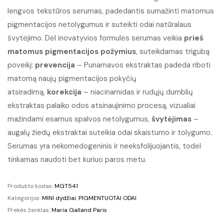
lengvos tekstūros serumas, padedantis sumažinti matomus
pigmentacijos netolygumus ir suteikti odai natūralaus
švytėjimo. Dėl inovatyvios formulės serumas veikia
prieš
matomus pigmentacijos požymius
, suteikdamas trigubą
poveikį:
prevencija
– Punarnavos ekstraktas padeda riboti
matomą naujų pigmentacijos pokyčių
atsiradimą,
korekcija
– niacinamidas ir rudųjų dumblių
ekstraktas palaiko odos atsinaujinimo procesą, vizualiai
mažindami esamus spalvos netolygumus,
švytėjimas
–
augalų žiedų ekstraktai suteikia odai skaistumo ir tolygumo.
Serumas yra nekomedogeninis ir neeksfolijuojantis, todėl
tinkamas naudoti bet kuriuo paros metu.
Produkto kodas:
MGT541
Kategorijos:
MINI dydžiai
,
PIGMENTUOTAI ODAI
Prekės ženklas:
Maria Galland Paris