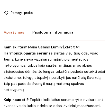
Pamėgti prekę
Aprašymas
Papildoma informacija
Kam skirtas?
Maria Galland
Lumin’Éclat 541
Harmonizuojantis serumas
skirtas visų tipų odai, ypač
tiems, kurie siekia vizualiai sumažinti pigmentacijos
netolygumus, tokius kaip saulės, amžiaus ar po aknės
atsiradusios dėmės. Jo lengva tekstūra padeda suteikti odai
skaistumo, tolygų atspalvį ir palaikyti jos natūralią išvaizdą,
taip pat padeda išvengti naujų matomų spalvos
netolygumų.
Kaip naudoti?
Tepkite kelis lašus serumo ryte ir vakare ant
švarios veido, kaklo ir dekoltė odos, švelniai įmasažuodami.