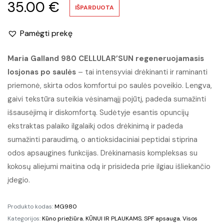
35.00
€
IŠPARDUOTA
Pamėgti prekę
Maria Galland 980 CELLULAR’SUN regeneruojamasis
losjonas po saulės
– tai intensyviai drėkinanti ir raminanti
priemonė, skirta odos komfortui po saulės poveikio. Lengva,
gaivi tekstūra suteikia vėsinamąjį pojūtį, padeda sumažinti
išsausėjimą ir diskomfortą. Sudėtyje esantis opuncijų
ekstraktas palaiko ilgalaikį odos drėkinimą ir padeda
sumažinti paraudimą, o antioksidaciniai peptidai stiprina
odos apsaugines funkcijas. Drėkinamasis kompleksas su
kokosų aliejumi maitina odą ir prisideda prie ilgiau išliekančio
įdegio.
Produkto kodas:
MG980
Kategorijos:
Kūno priežiūra
,
KŪNUI IR PLAUKAMS
,
SPF apsauga
,
Visos