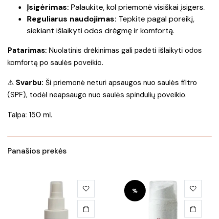
Įsigėrimas:
Palaukite, kol priemonė visiškai įsigers.
Reguliarus naudojimas:
Tepkite pagal poreikį,
siekiant išlaikyti odos drėgmę ir komfortą.
Patarimas:
Nuolatinis drėkinimas gali padėti išlaikyti odos
komfortą po saulės poveikio.
⚠
Svarbu:
Ši priemonė neturi apsaugos nuo saulės filtro
(SPF), todėl neapsaugo nuo saulės spindulių poveikio.
Talpa: 150 ml.
Panašios prekės
%