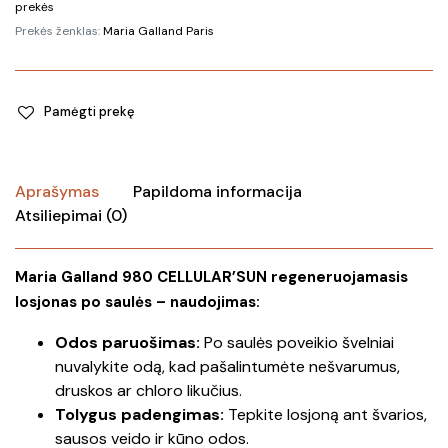
prekės
Prekės ženklas:
Maria Galland Paris
Pamėgti prekę
Aprašymas
Papildoma informacija
Atsiliepimai (0)
Maria Galland 980 CELLULAR’SUN regeneruojamasis
losjonas po saulės – naudojimas:
Odos paruošimas:
Po saulės poveikio švelniai
nuvalykite odą, kad pašalintumėte nešvarumus,
druskos ar chloro likučius.
Tolygus padengimas:
Tepkite losjoną ant švarios,
sausos veido ir kūno odos.