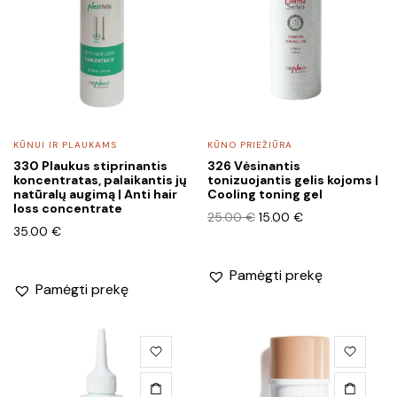
KŪNUI IR PLAUKAMS
KŪNO PRIEŽIŪRA
330 Plaukus stiprinantis
326 Vėsinantis
koncentratas, palaikantis jų
tonizuojantis gelis kojoms |
natūralų augimą | Anti hair
Cooling toning gel
loss concentrate
Original
Current
25.00
€
15.00
€
35.00
€
price
price
was:
is:
25.00 €.
15.00 €.
Pamėgti prekę
Pamėgti prekę