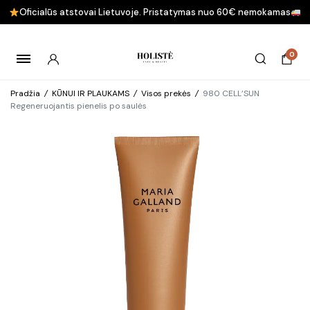
Oficialūs atstovai Lietuvoje. Pristatymas nuo 60€ nemokamas
0
Pradžia
/
KŪNUI IR PLAUKAMS
/
Visos prekės
/
980 CELL’SUN
Regeneruojantis pienelis po saulės