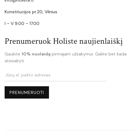
Konstitucijos pr.20, Vilnius
I – V 9.00 – 17.00
Prenumeruok Holiste naujienlaiškį
Gaukite
10% nuolaidą
pirmajam užsakymui. Galite bet kada
atsisakyti.