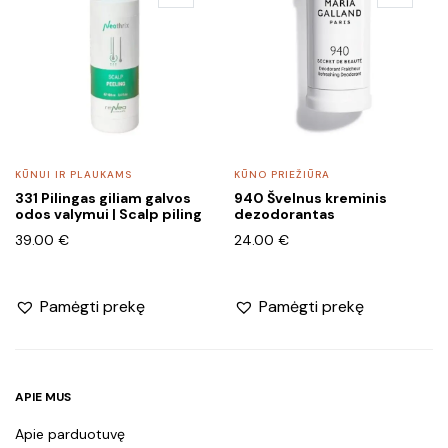
KŪNUI IR PLAUKAMS
KŪNO PRIEŽIŪRA
331 Pilingas giliam galvos
940 Švelnus kreminis
odos valymui | Scalp piling
dezodorantas
39.00
€
24.00
€
Pamėgti prekę
Pamėgti prekę
APIE MUS
Apie parduotuvę