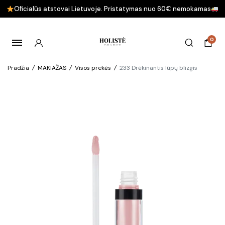
Oficialūs atstovai Lietuvoje. Pristatymas nuo 60€ nemokamas
0
Pradžia
/
MAKIAŽAS
/
Visos prekės
/
233 Drėkinantis lūpų blizgis