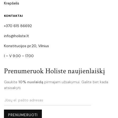
Krepšelis
KONTAKTAI
+370 615 86692
info@holiste.lt
Konstitucijos pr.20, Vilnius
I – V 9.00 – 17.00
Prenumeruok Holiste naujienlaiškį
Gaukite
10% nuolaidą
pirmajam užsakymui. Galite bet kada
atsisakyti.