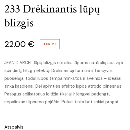
233 Drėkinantis lūpų
blizgis
22.00
€
TURIME
JEAN D’ARCEL lūpų blizgis suteikia lūpoms natūralią spalvą ir
spindintį, blizgų efektą. Drėkinamoji formulė intensyviai
puoselėja, todėl lūpos tampa minkštos ir švelnios – idealiai
tinka kasdienai. Dėl apimties efekto lūpos atrodo pilnesnės.
Patogus aplikatorius leidžia tiksliai ir lengvai padengti,
nepaliekant lipnumo pojūčio. Puikiai tinka bet kokiai progai.
Atspalvis