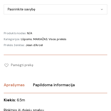
Produkto kodas:
N/A
Kategorijos:
Lūpoms
,
MAKIAŽAS
,
Visos prekės
Prekės ženklas:
Jean d'Arcel
Pamėgti prekę
Aprašymas
Papildoma informacija
Kiekis:
6.5m
Rinkitės iš dviejų spalvų.