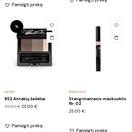
Pamėgti prekę
%
AKIMS
MAKIAŽAS
852 Antakių šešėliai
Stangrinamasis maskuoklis
Nr. 02
Original
Current
39.00
€
25.00
€
25.00
€
price
price
was:
is:
39.00 €.
25.00 €.
Pamėgti prekę
Pamėgti prekę