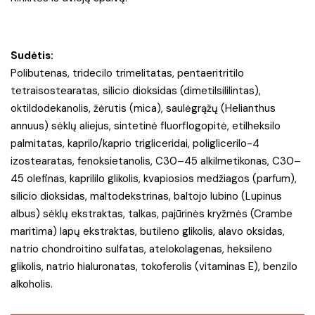
Sudėtis:
Polibutenas, tridecilo trimelitatas, pentaeritritilo
tetraisostearatas, silicio dioksidas (dimetilsililintas),
oktildodekanolis, žėrutis (mica), saulėgrąžų (Helianthus
annuus) sėklų aliejus, sintetinė fluorflogopitė, etilheksilo
palmitatas, kaprilo/kaprio trigliceridai, poliglicerilo-4
izostearatas, fenoksietanolis, C30–45 alkilmetikonas, C30–
45 olefinas, kaprililo glikolis, kvapiosios medžiagos (parfum),
silicio dioksidas, maltodekstrinas, baltojo lubino (Lupinus
albus) sėklų ekstraktas, talkas, pajūrinės kryžmės (Crambe
maritima) lapų ekstraktas, butileno glikolis, alavo oksidas,
natrio chondroitino sulfatas, atelokolagenas, heksileno
glikolis, natrio hialuronatas, tokoferolis (vitaminas E), benzilo
alkoholis.