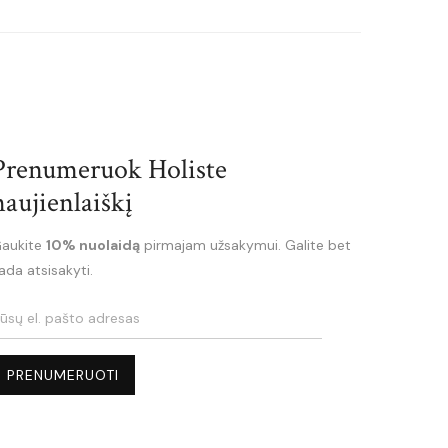
Prenumeruok Holiste
naujienlaiškį
aukite
10% nuolaidą
pirmajam užsakymui. Galite bet
ada atsisakyti.