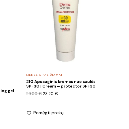
MĖNESIO PASIŪLYMAI
210 Apsauginis kremas nuo saulės
SPF30 | Cream – protector SPF30
ing gel
Original
Current
29.00
€
23.20
€
price
price
was:
is:
29.00 €.
23.20 €.
Pamėgti prekę