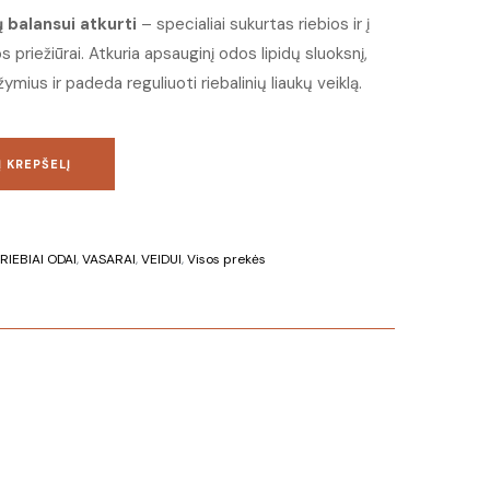
 balansui atkurti
– specialiai sukurtas riebios ir į
 priežiūrai. Atkuria apsauginį odos lipidų sluoksnį,
mius ir padeda reguliuoti riebalinių liaukų veiklą.
Į KREPŠELĮ
RIEBIAI ODAI
,
VASARAI
,
VEIDUI
,
Visos prekės