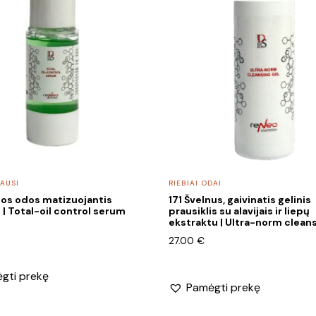
AUSI
RIEBIAI ODAI
ios odos matizuojantis
171 Švelnus, gaivinatis gelinis
| Total-oil control serum
prausiklis su alavijais ir liepų
ekstraktu | Ultra-norm cleans
27.00
€
gti prekę
Pamėgti prekę