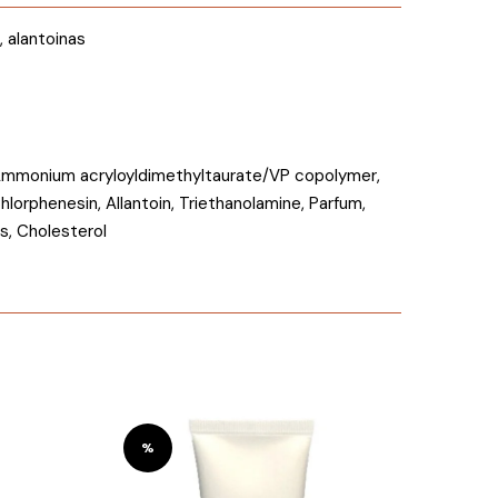
, alantoinas
te, Ammonium acryloyldimethyltaurate/VP copolymer,
lorphenesin, Allantoin, Triethanolamine, Parfum,
s, Cholesterol
%