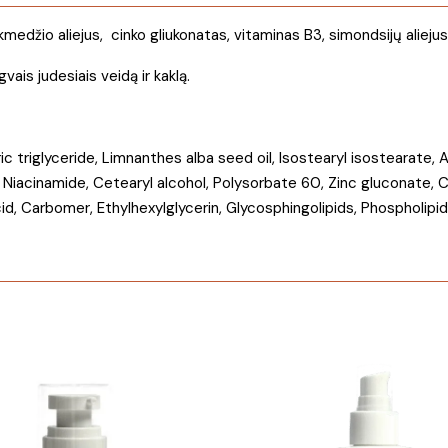
ukmedžio aliejus, cinko gliukonatas, vitaminas B3, simondsijų aliejus
ais judesiais veidą ir kaklą.
apric triglyceride, Limnanthes alba seed oil, Isostearyl isosteara
iacinamide, Cetearyl alcohol, Polysorbate 60, Zinc gluconate, Ch
d, Carbomer, Ethylhexylglycerin, Glycosphingolipids, Phospholipid