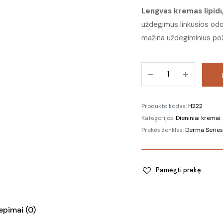
Lengvas kremas lipidų
uždegimus linkusios odos
mažina uždegiminius požy
222
Lengvas
kremas
odos
Produkto kodas:
H222
balanso
Kategorijos:
Dieniniai kremai
,
atstatymui
Prekės ženklas:
Derma Series
|
Lipid
balancing
Pamėgti prekę
cream
kiekis
iepimai (0)