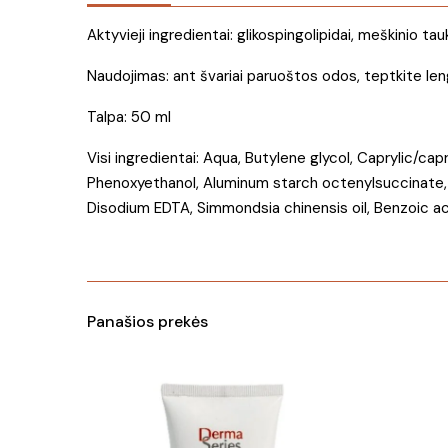
Aktyvieji ingredientai: glikospingolipidai, meškinio ta
Naudojimas: ant švariai paruoštos odos, teptkite lengv
Talpa: 50 ml
Visi ingredientai: Aqua, Butylene glycol, Caprylic/c
Phenoxyethanol, Aluminum starch octenylsuccinate, N
Disodium EDTA, Simmondsia chinensis oil, Benzoic aci
Panašios prekės