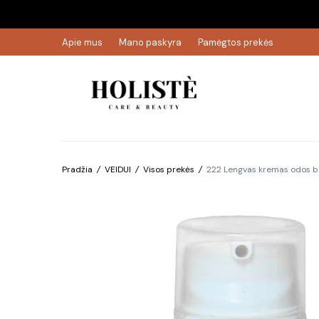
Apie mus
Mano paskyra
Pamėgtos prekės
Pradžia
/
VEIDUI
/
Visos prekės
/
222 Lengvas kremas odos ba