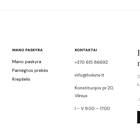
MANO PASKYRA
KONTAKTAI
Mano paskyra
+370 615 86692
Pamėgtos prekės
info@holiste.lt
G
Krepšelis
k
Konstitucijos pr.20,
Vilnius
I – V 9.00 – 17.00