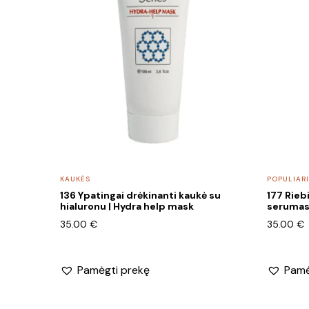
KAUKĖS
POPULIARI
136 Ypatingai drėkinanti kaukė su
177 Rieb
hialuronu | Hydra help mask
serumas 
35.00
€
35.00
€
Pamėgti prekę
Pamė