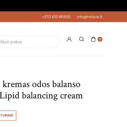
+370 615 86692
info@holiste.lt
s search
0
 kremas odos balanso
 Lipid balancing cream
TURIME