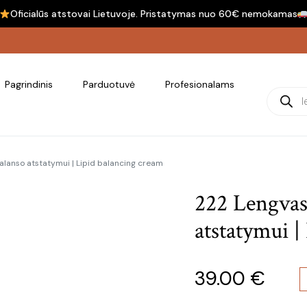
Oficialūs atstovai Lietuvoje. Pristatymas nuo 60€ nemokamas
Pagrindinis
Parduotuvė
Profesionalams
Product
lanso atstatymui | Lipid balancing cream
222 Lengvas
atstatymui |
39.00
€