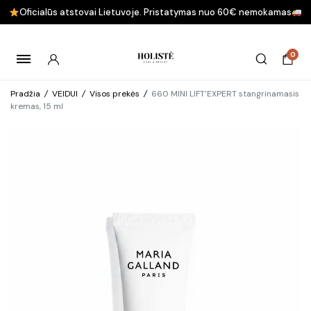
Oficialūs atstovai Lietuvoje. Pristatymas nuo 60€ nemokamas
0
Pradžia
/
VEIDUI
/
Visos prekės
/
660 MINI LIFT’EXPERT stangrinamasis
kremas, 15 ml