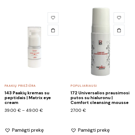
This
product
has
multiple
variants.
The
options
may
be
chosen
PAAKIŲ PRIEŽIŪRA
POPULIARIAUSI
on
143 Paakių kremas su
172 Universalios prausimosi
the
peptidais | Matrix eye
putos su hialuronu |
product
cream
Comfort cleansing mousse
page
Price
39.00
€
–
49.00
€
27.00
€
range:
39.00 €
through
Pamėgti prekę
Pamėgti prekę