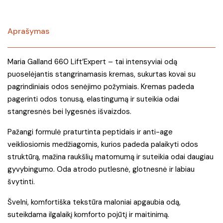
Aprašymas
Maria Galland 660 Lift’Expert – tai intensyviai odą
puoselėjantis stangrinamasis kremas, sukurtas kovai su
pagrindiniais odos senėjimo požymiais. Kremas padeda
pagerinti odos tonusą, elastingumą ir suteikia odai
stangresnės bei lygesnės išvaizdos.
Pažangi formulė praturtinta peptidais ir anti-age
veikliosiomis medžiagomis, kurios padeda palaikyti odos
struktūrą, mažina raukšlių matomumą ir suteikia odai daugiau
gyvybingumo. Oda atrodo putlesnė, glotnesnė ir labiau
švytinti.
Švelni, komfortiška tekstūra maloniai apgaubia odą,
suteikdama ilgalaikį komforto pojūtį ir maitinimą.