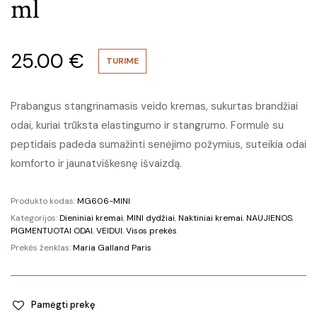
ml
25.00
€
TURIME
Prabangus stangrinamasis veido kremas, sukurtas brandžiai
odai, kuriai trūksta elastingumo ir stangrumo. Formulė su
peptidais padeda sumažinti senėjimo požymius, suteikia odai
komforto ir jaunatviškesnę išvaizdą.
Produkto kodas:
MG606-MINI
Kategorijos:
Dieniniai kremai
,
MINI dydžiai
,
Naktiniai kremai
,
NAUJIENOS
,
PIGMENTUOTAI ODAI
,
VEIDUI
,
Visos prekės
Prekės ženklas:
Maria Galland Paris
Pamėgti prekę