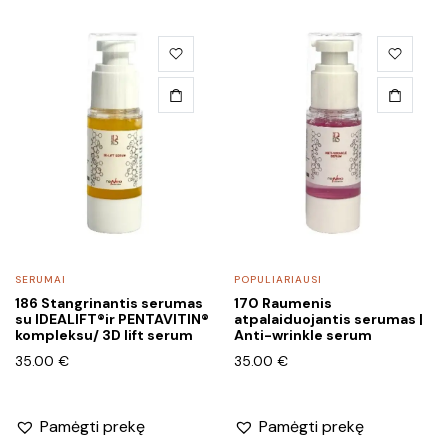
49.00 €
SERUMAI
POPULIARIAUSI
186 Stangrinantis serumas
170 Raumenis
su IDEALIFT®ir PENTAVITIN®
atpalaiduojantis serumas |
kompleksu/ 3D lift serum
Anti-wrinkle serum
35.00
€
35.00
€
Pamėgti prekę
Pamėgti prekę