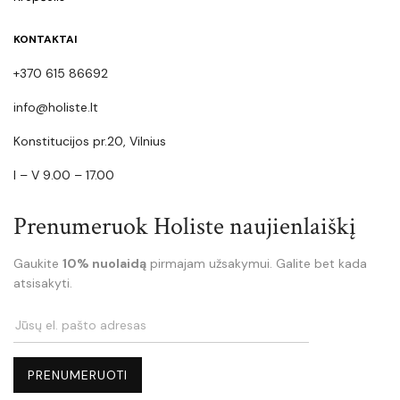
KONTAKTAI
+370 615 86692
info@holiste.lt
Konstitucijos pr.20, Vilnius
I – V 9.00 – 17.00
Prenumeruok Holiste naujienlaiškį
Gaukite
10% nuolaidą
pirmajam užsakymui. Galite bet kada
atsisakyti.