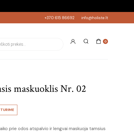
+370 615 86692
info@holiste.lt
s search
0
sis maskuoklis Nr. 02
TURIME
taiko prie odos atspalvio ir lengvai maskuoja tamsius