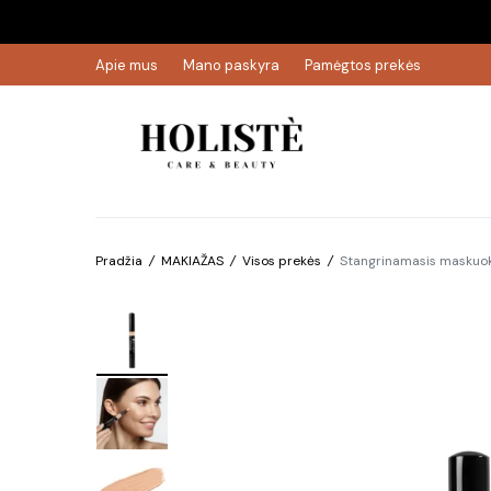
Apie mus
Mano paskyra
Pamėgtos prekės
Pradžia
/
MAKIAŽAS
/
Visos prekės
/
Stangrinamasis maskuokl