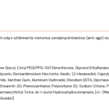
i odą ir užtikrinantis matomus senėjimą lėtinančius (anti-age) re
lene Glycol, Cetyl PEG/PPG-10/1 Dimethicone, Glyceryl Ethylhexa
 Glycerin, Disteardimonium Hectorite, Kaolin, 1,2-Hexanediol, Capr
ride, Xanthan Gum, Aluminum Hydroxide, Disodium EDTA, Dipotassi
 Steareth-20, Phenoxyethanol, Polysorbate 20, Sodium Citrate, 
Pentaerythrityl Tetra-di-t-butyl Hydroxyhydrocinnamate, [+/- (May
Dioxide)]