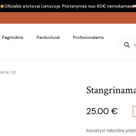
Oficialūs atstovai Lietuvoje. Pristatymas nuo 60€ nemokamas
Pagrindinis
Parduotuvė
Profesionalams
Product
is Nr. 02
Stangrinama
25.00
€
Inovatyvi tekstūra prisi