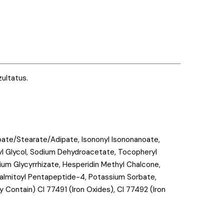
zultatus.
noate/Stearate/Adipate, Isononyl Isononanoate,
ylyl Glycol, Sodium Dehydroacetate, Tocopheryl
um Glycyrrhizate, Hesperidin Methyl Chalcone,
Palmitoyl Pentapeptide-4, Potassium Sorbate,
 Contain) CI 77491 (Iron Oxides), CI 77492 (Iron