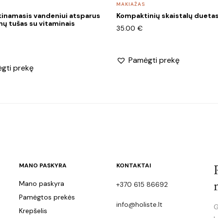
MAKIAŽAS
kinamasis vandeniui atsparus
Kompaktinių skaistalų duetas 
nų tušas su vitaminais
35.00
€
Pamėgti prekę
gti prekę
MANO PASKYRA
KONTAKTAI
Mano paskyra
+370 615 86692
Pamėgtos prekės
info@holiste.lt
G
Krepšelis