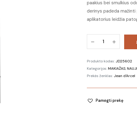
paakius bei smulkius o
derinys padeda mažinti 
aplikatorius leidžia patog
Stangrinamasis
maskuoklis
Nr.
02
Produkto kodas:
JD25602
kiekis
Kategorijos:
MAKIAŽAS
,
NAUJ
Prekės ženklas:
Jean d'Arcel
Pamėgti prekę