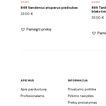
page
AKIMS
AKIMS
848 Vandeniui atsparus pieštukas
866 Tan
blakstie
23.00
€
32.00
€
Pamėgti prekę
Pamė
APIE MUS
INFORMACIJA
Apie parduotuvę
Privatumo politika
Profesionalams
Pirkimo taisyklės
Prekių pristatymas