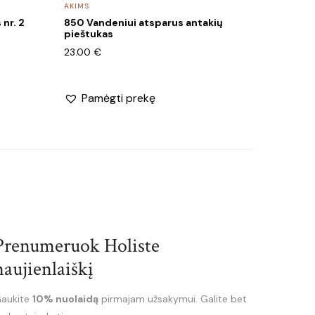
page
AKIMS
nr. 2
850 Vandeniui atsparus antakių
pieštukas
23.00
€
Pamėgti prekę
Prenumeruok Holiste
naujienlaiškį
aukite
10% nuolaidą
pirmajam užsakymui. Galite bet