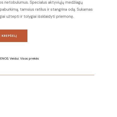
dos netobulumus. Specialus aktyviųjų medžiagų
paburkimą, tamsius ratilus ir stangrina odą. Sukamas
iai užtepti ir tolygiai išsklaidyti priemonę.
Į KREPŠELĮ
IENOS
,
Veidui
,
Visos prekės