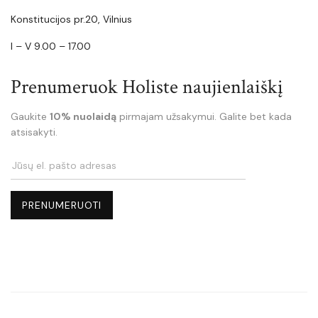
Konstitucijos pr.20, Vilnius
I – V 9.00 – 17.00
Prenumeruok Holiste naujienlaiškį
Gaukite
10% nuolaidą
pirmajam užsakymui. Galite bet kada
atsisakyti.