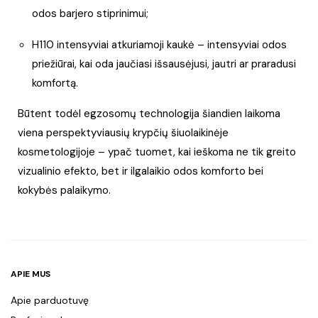
odos barjero stiprinimui;
H110 intensyviai atkuriamoji kaukė
– intensyviai odos
priežiūrai, kai oda jaučiasi išsausėjusi, jautri ar praradusi
komfortą.
Būtent todėl egzosomų technologija šiandien laikoma
viena perspektyviausių krypčių šiuolaikinėje
kosmetologijoje – ypač tuomet, kai ieškoma ne tik greito
vizualinio efekto, bet ir ilgalaikio odos komforto bei
kokybės palaikymo.
APIE MUS
Apie parduotuvę