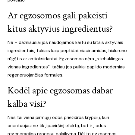
poveikio.
Ar egzosomos gali pakeisti
kitus aktyvius ingredientus?
Ne – dažniausiai jos naudojamos kartu su kitais aktyviais
ingredientais, tokiais kaip peptidai, niacinamidas, hialurono
rūgštis ar antioksidantai. Egzosomos nėra „stebuklingas
vienas ingredientas“, tačiau jos puikiai papildo modernias
regeneruojančias formules.
Kodėl apie egzosomas dabar
kalba visi?
Nes tai viena pirmųjų odos priežiūros krypčių, kuri
orientuojasi ne tik į paviršinį efektą, bet ir į odos
regeneracijos procesų palaikymą. Dėl to egzosomos