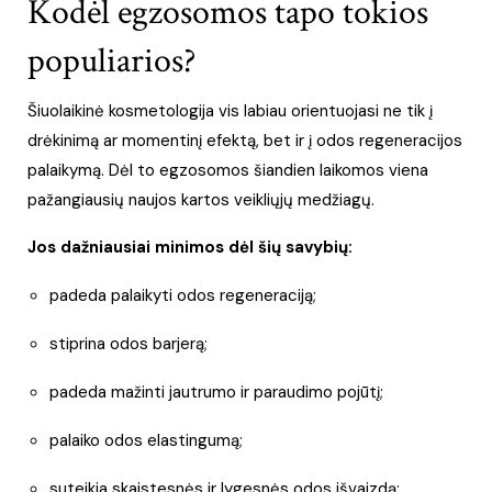
Kodėl egzosomos tapo tokios
populiarios?
Šiuolaikinė kosmetologija vis labiau orientuojasi ne tik į
drėkinimą ar momentinį efektą, bet ir į odos regeneracijos
palaikymą. Dėl to egzosomos šiandien laikomos viena
pažangiausių naujos kartos veikliųjų medžiagų.
Jos dažniausiai minimos dėl šių savybių:
padeda palaikyti odos regeneraciją;
stiprina odos barjerą;
padeda mažinti jautrumo ir paraudimo pojūtį;
palaiko odos elastingumą;
suteikia skaistesnės ir lygesnės odos išvaizdą;