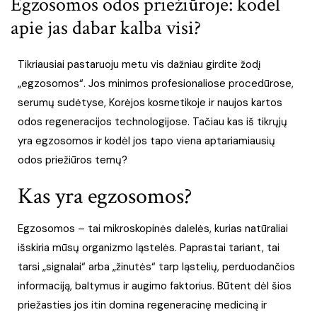
Egzosomos odos priežiūroje: kodėl
apie jas dabar kalba visi?
Tikriausiai pastaruoju metu vis dažniau girdite žodį
„egzosomos“. Jos minimos profesionaliose procedūrose,
serumų sudėtyse, Korėjos kosmetikoje ir naujos kartos
odos regeneracijos technologijose. Tačiau kas iš tikrųjų
yra egzosomos ir kodėl jos tapo viena aptariamiausių
odos priežiūros temų?
Kas yra egzosomos?
Egzosomos – tai mikroskopinės dalelės, kurias natūraliai
išskiria mūsų organizmo ląstelės. Paprastai tariant, tai
tarsi „signalai“ arba „žinutės“ tarp ląstelių, perduodančios
informaciją, baltymus ir augimo faktorius. Būtent dėl šios
priežasties jos itin domina regeneracinę mediciną ir