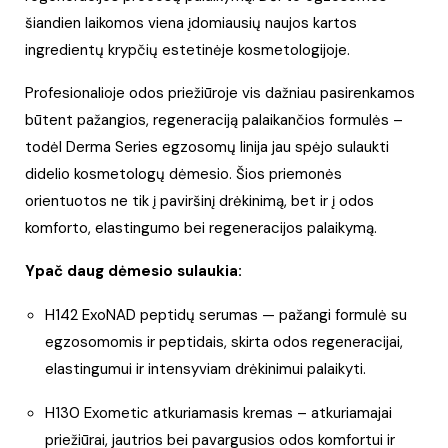
šiandien laikomos viena įdomiausių naujos kartos
ingredientų krypčių estetinėje kosmetologijoje.
Profesionalioje odos priežiūroje vis dažniau pasirenkamos
būtent pažangios, regeneraciją palaikančios formulės –
todėl Derma Series egzosomų linija jau spėjo sulaukti
didelio kosmetologų dėmesio. Šios priemonės
orientuotos ne tik į paviršinį drėkinimą, bet ir į odos
komforto, elastingumo bei regeneracijos palaikymą.
Ypač daug dėmesio sulaukia:
H142 ExoNAD peptidų serumas
— pažangi formulė su
egzosomomis ir peptidais, skirta odos regeneracijai,
elastingumui ir intensyviam drėkinimui palaikyti.
H130 Exometic atkuriamasis kremas
– atkuriamajai
priežiūrai, jautrios bei pavargusios odos komfortui ir