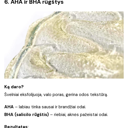
6. AHA ir BHA rūgštys
Ką daro?
Švelniai eksfolijuoja, valo poras, gerina odos tekstūrą.
AHA
– labiau tinka sausai ir brandžiai odai.
BHA (salicilo rūgštis)
– riebiai, aknės pažeistai odai.
Rezultatas: