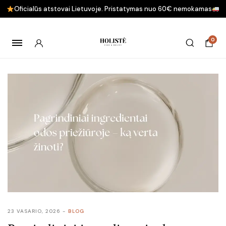
Oficialūs atstovai Lietuvoje. Pristatymas nuo 60€ nemokamas
0
23 VASARIO, 2026
BLOG