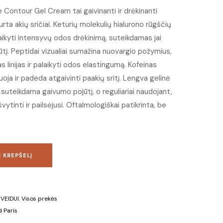
ontour Gel Cream tai gaivinanti ir drėkinanti
rta akių sričiai. Keturių molekulių hialurono rūgščių
kyti intensyvų odos drėkinimą, suteikdamas jai
tį. Peptidai vizualiai sumažina nuovargio požymius,
s linijas ir palaikyti odos elastingumą. Kofeinas
uoja ir padeda atgaivinti paakių sritį. Lengva gelinė
, suteikdama gaivumo pojūtį, o reguliariai naudojant,
ytinti ir pailsėjusi. Oftalmologiškai patikrinta, be
Į KREPŠELĮ
,
VEIDUI
,
Visos prekės
 Paris