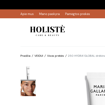
Apie mus
Mano paskyra
Pamėgtos prekės
Pradžia
/
VEIDUI
/
Visos prekės
/
250 HYDRA’GLOBAL drėkinan