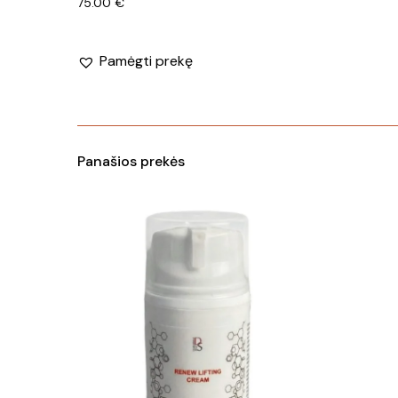
75.00
€
Pamėgti prekę
Panašios prekės