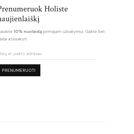
Prenumeruok Holiste
naujienlaiškį
aukite
10% nuolaidą
pirmajam užsakymui. Galite bet
ada atsisakyti.