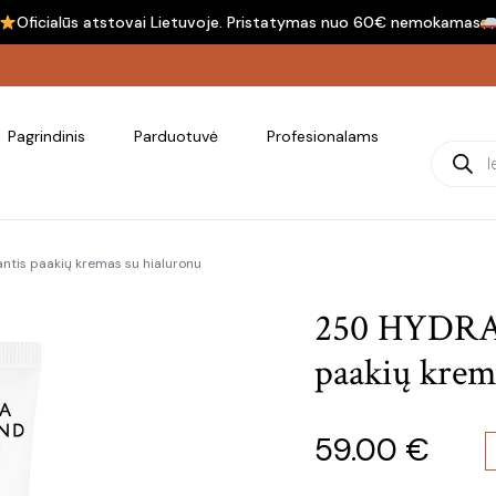
Oficialūs atstovai Lietuvoje. Pristatymas nuo 60€ nemokamas
Pagrindinis
Parduotuvė
Profesionalams
Product
tis paakių kremas su hialuronu
250 HYDRA
paakių krem
59.00
€