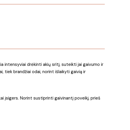
tensyviai drėkinti akių sritį, suteikti jai gaivumo ir
iek brandžiai odai, norint išlaikyti gaivią ir
 įsigers. Norint sustiprinti gaivinantį poveikį, prieš