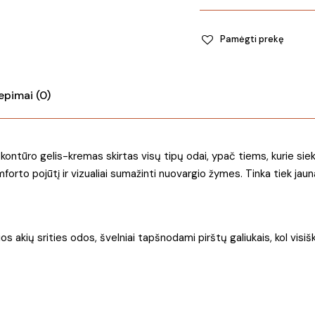
kiekis
Pamėgti prekę
iepimai (0)
ro gelis-kremas skirtas visų tipų odai, ypač tiems, kurie siekia in
o pojūtį ir vizualiai sumažinti nuovargio žymes. Tinka tiek jaunai, t
 akių srities odos, švelniai tapšnodami pirštų galiukais, kol visiškai