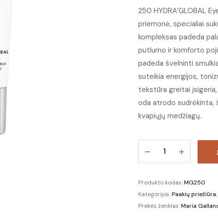
250 HYDRA’GLOBAL Eye C
priemonė, specialiai suku
kompleksas padeda palai
putlumo ir komforto pojū
padeda švelninti smulkia
suteikia energijos, toniz
tekstūra greitai įsigeria
oda atrodo sudrėkinta, šv
kvapiųjų medžiagų.
250
HYDRA'GLOBAL
drėkinantis
paakių
Produkto kodas:
MG250
kremas
Kategorijos:
Paakių priežiūra
su
Prekės ženklas:
Maria Galland
hialuronu