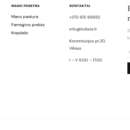
MANO PASKYRA
KONTAKTAI
Mano paskyra
+370 615 86692
Pamėgtos prekės
info@holiste.lt
G
Krepšelis
k
Konstitucijos pr.20,
Vilnius
I – V 9.00 – 17.00