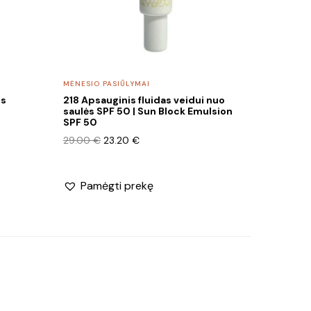
MĖNESIO PASIŪLYMAI
is
218 Apsauginis fluidas veidui nuo
m
saulės SPF 50 | Sun Block Emulsion
SPF 50
Original
Current
29.00
€
23.20
€
price
price
was:
is:
29.00 €.
23.20 €.
Pamėgti prekę