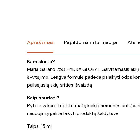
Aprašymas
Papildoma informacija
Atsil
Kam skirta?
Maria Galland 250 HYDRA’GLOBAL Gaivinamasis akių kontū
švytėjimo. Lengva formulė padeda palaikyti odos komfort
pailsėjusią akių srities išvaizdą.
Kaip naudoti?
Ryte ir vakare tepkite mažą kiekį priemonės ant švarios
naudojimą galite laikyti produktą šaldytuve.
Talpa: 15 ml.