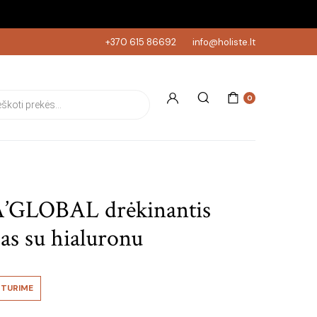
+370 615 86692
info@holiste.lt
s search
0
’GLOBAL drėkinantis
as su hialuronu
TURIME