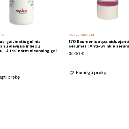
DAI
POPULIARIAUSI
us, gaivinatis gelinis
170 Raumenis atpalaiduojant
s su alavijais ir liepų
serumas | Anti-wrinkle seru
u | Ultra-norm cleansing gel
35.00
€
Pamėgti prekę
gti prekę