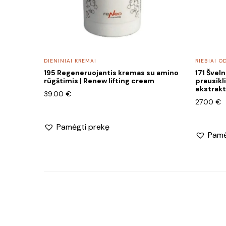
DIENINIAI KREMAI
RIEBIAI O
195 Regeneruojantis kremas su amino
171 Šveln
rūgštimis | Renew lifting cream
prausikli
ekstrakt
39.00
€
27.00
€
Pamėgti prekę
Pamė