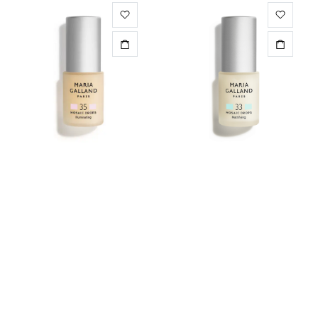
SERUMAI
RIEBIAI ODAI
35 | DROPS Švytėjimo
33 | DROPS Matifikuojantys
suteikiantys serumo lašai
serumo lašai
75.00
€
69.00
€
Pamėgti prekę
Pamėgti prekę