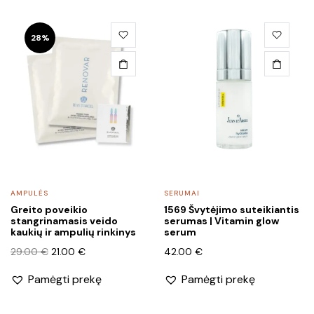
28%
AMPULĖS
SERUMAI
Greito poveikio
1569 Švytėjimo suteikiantis
stangrinamasis veido
serumas | Vitamin glow
kaukių ir ampulių rinkinys
serum
Original
Current
29.00
€
21.00
€
42.00
€
price
price
Pamėgti prekę
Pamėgti prekę
was:
is:
29.00 €.
21.00 €.