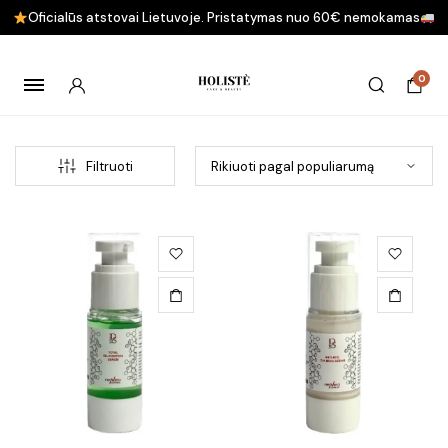
Oficialūs atstovai Lietuvoje. Pristatymas nuo 60€ nemokamas
0
Filtruoti