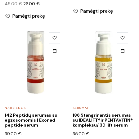
page
page
Original
Current
45.00
€
26.00
€
range:
price
price
Pamėgti prekę
30.00 €
Pamėgti prekę
was:
is:
through
45.00 €.
26.00 €.
85.00 €
NAUJIENOS
SERUMAI
142 Peptidų serumas su
186 Stangrinantis serumas
egzosomomis | Exonad
su IDEALIFT®ir PENTAVITIN®
peptide serum
kompleksu/ 3D lift serum
39.00
€
35.00
€