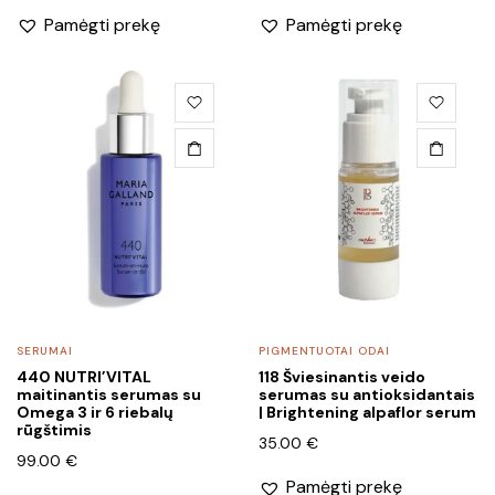
Pamėgti prekę
Pamėgti prekę
SERUMAI
PIGMENTUOTAI ODAI
440 NUTRI’VITAL
118 Šviesinantis veido
maitinantis serumas su
serumas su antioksidantais
Omega 3 ir 6 riebalų
| Brightening alpaflor serum
rūgštimis
35.00
€
99.00
€
Pamėgti prekę