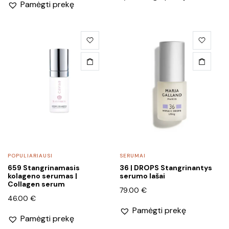
Pamėgti prekę
POPULIARIAUSI
SERUMAI
659 Stangrinamasis
36 | DROPS Stangrinantys
kolageno serumas |
serumo lašai
Collagen serum
79.00
€
46.00
€
Pamėgti prekę
Pamėgti prekę