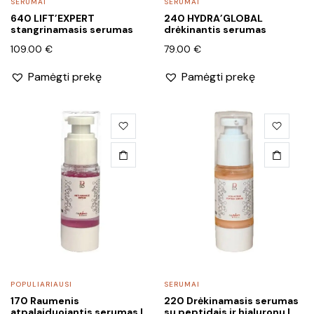
SERUMAI
SERUMAI
640 LIFT’EXPERT
240 HYDRA’GLOBAL
stangrinamasis serumas
drėkinantis serumas
109.00
€
79.00
€
Pamėgti prekę
Pamėgti prekę
POPULIARIAUSI
SERUMAI
170 Raumenis
220 Drėkinamasis serumas
atpalaiduojantis serumas |
su peptidais ir hialuronu |