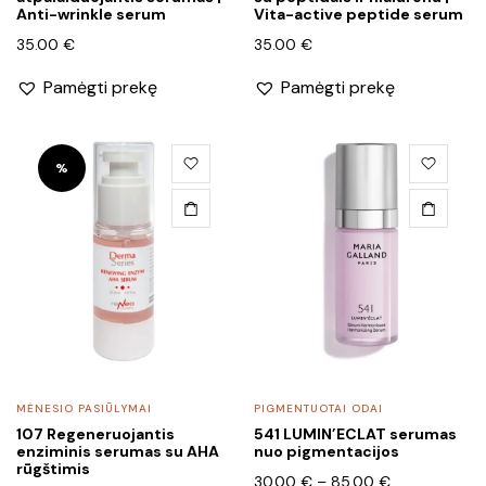
Anti-wrinkle serum
Vita-active peptide serum
35.00
€
35.00
€
Pamėgti prekę
Pamėgti prekę
This
This
%
product
product
has
has
multiple
multiple
variants.
variants.
The
The
options
options
may
may
be
be
chosen
chosen
MĖNESIO PASIŪLYMAI
PIGMENTUOTAI ODAI
on
on
107 Regeneruojantis
541 LUMIN’ECLAT serumas
the
the
enziminis serumas su AHA
nuo pigmentacijos
product
product
rūgštimis
Price
30.00
€
–
85.00
€