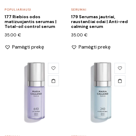
POPULIARIAUSI
SERUMAI
177 Riebios odos
179 Serumas jautriai,
matizuojantis serumas |
raustančiai odai | Anti-red
Total-oil control serum
calming serum
35.00
€
35.00
€
Pamėgti prekę
Pamėgti prekę
s
na
na