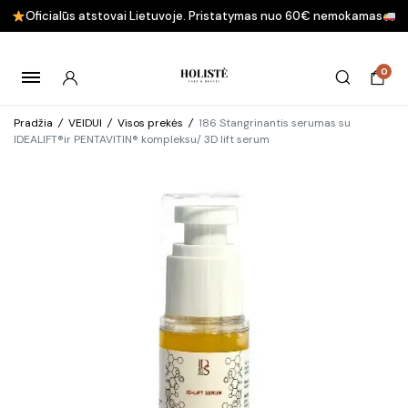
Oficialūs atstovai Lietuvoje. Pristatymas nuo 60€ nemokamas
0
Pradžia
/
VEIDUI
/
Visos prekės
/
186 Stangrinantis serumas su
IDEALIFT®ir PENTAVITIN® kompleksu/ 3D lift serum