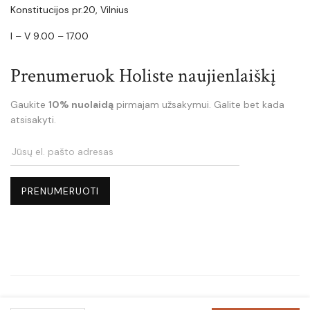
Konstitucijos pr.20, Vilnius
I – V 9.00 – 17.00
Prenumeruok Holiste naujienlaiškį
Gaukite
10% nuolaidą
pirmajam užsakymui. Galite bet kada
atsisakyti.
Holiste.lt © Copyright 2025 - Visos teisės saugomos.