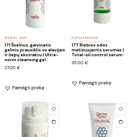
RIEBIAI ODAI
POPULIARIAUSI
171 Švelnus, gaivinatis
177 Riebios odos
gelinis prausiklis su alavijais
matizuojantis serumas |
ir liepų ekstraktu | Ultra-
Total-oil control serum
norm cleansing gel
35.00
€
27.00
€
Pamėgti prekę
Pamėgti prekę