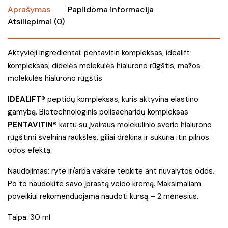
Aprašymas
Papildoma informacija
Atsiliepimai (0)
Aktyvieji ingredientai: pentavitin kompleksas, idealift
kompleksas, didelės molekulės hialurono rūgštis, mažos
molekulės hialurono rūgštis
IDEALIFT®
peptidų kompleksas, kuris aktyvina elastino
gamybą. Biotechnologinis polisacharidų kompleksas
PENTAVITIN®
kartu su įvairaus molekulinio svorio hialurono
rūgštimi švelnina raukšles, giliai drėkina ir sukuria itin pilnos
odos efektą.
Naudojimas: ryte ir/arba vakare tepkite ant nuvalytos odos.
Po to naudokite savo įprastą veido kremą. Maksimaliam
poveikiui rekomenduojama naudoti kursą – 2 mėnesius.
Talpa: 30 ml