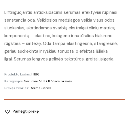
Liftinguojantis antioksidacinis serumas efektyviai rūpinasi
senstančia oda. Veikliosios medžiagos veikia visus odos
sluoksnius, skatindamos svarbių ekstraląstelinių matricų
komponentų – elastino, kolageno ir natūralios hialurono
rūgšties – sintezę. Oda tampa elastingesnė, stangresnė,
geriau sudrėkinta ir ryškiau tonuota, o efektas išlieka
ilgai. Serumas lengvos gelinės tekstūros, greitai įsigeria.
Produkto kodas:
H186
Kategorijos:
Serumai
,
VEIDUI
,
Visos prekės
Prekės ženklas:
Derma Series
Pamėgti prekę