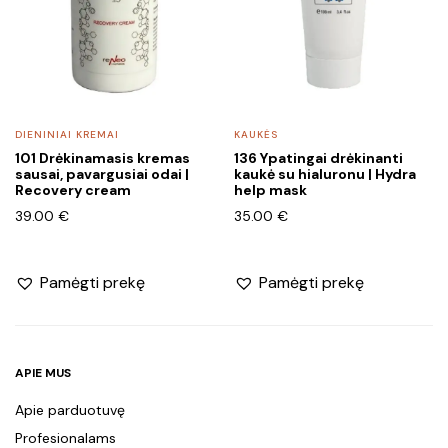
DIENINIAI KREMAI
KAUKĖS
101 Drėkinamasis kremas
136 Ypatingai drėkinanti
sausai, pavargusiai odai |
kaukė su hialuronu | Hydra
Recovery cream
help mask
39.00
€
35.00
€
Pamėgti prekę
Pamėgti prekę
APIE MUS
Apie parduotuvę
Profesionalams