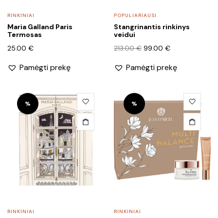
RINKINIAI
POPULIARIAUSI
Maria Galland Paris
Stangrinantis rinkinys
Termosas
veidui
Original
Current
25.00
€
213.00
€
99.00
€
price
price
s
Pamėgti prekę
Pamėgti prekę
was:
is:
na
na
213.00 €.
99.00 €.
%
%
RINKINIAI
RINKINIAI