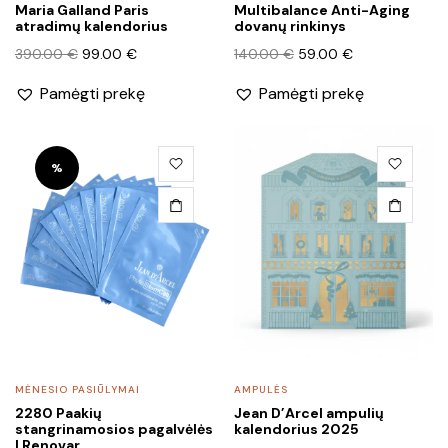
Maria Galland Paris
Multibalance Anti-Aging
atradimų kalendorius
dovanų rinkinys
Original
Current
Original
Current
390.00
€
99.00
€
140.00
€
59.00
€
price
price
price
price
Pamėgti prekę
Pamėgti prekę
was:
is:
was:
is:
390.00 €.
99.00 €.
140.00 €.
59.00 €.
%
MĖNESIO PASIŪLYMAI
AMPULĖS
2280 Paakių
Jean D’Arcel ampulių
stangrinamosios pagalvėlės
kalendorius 2025
| Renovar