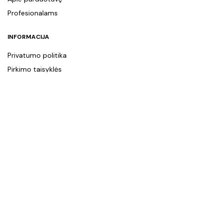
Profesionalams
INFORMACIJA
Privatumo politika
Pirkimo taisyklės
Prekių pristatymas
Apmokėjimo būdai
MANO PASKYRA
Mano paskyra
Pamėgtos prekės
Krepšelis
KONTAKTAI
+370 615 86692