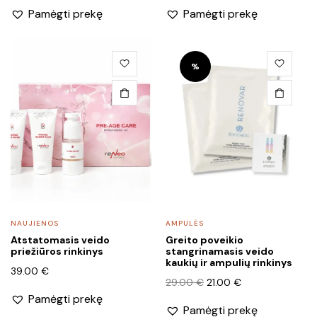
Pamėgti prekę
Pamėgti prekę
was:
is:
was:
is:
198.00 €.
99.00 €.
179.00 €.
99.00 €.
%
NAUJIENOS
AMPULĖS
Atstatomasis veido
Greito poveikio
priežiūros rinkinys
stangrinamasis veido
kaukių ir ampulių rinkinys
39.00
€
Original
Current
29.00
€
21.00
€
price
price
Pamėgti prekę
Pamėgti prekę
was:
is: