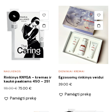
29.00 €.
21.00 €.
%
NAUJIENOS
DIENINIAI KREMAI
Rinkinys KNYGA – kremas ir
Egzosomų rinkinys veidui
kaukė paakiams 450 – 251
39.00
€
Original
Current
118.00
€
75.00
€
price
price
Pamėgti prekę
Pamėgti prekę
was:
is:
118.00 €.
75.00 €.