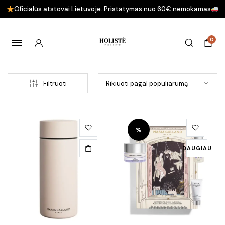
Oficialūs atstovai Lietuvoje. Pristatymas nuo 60€ nemokamas
0
Filtruoti
%
DAUGIAU