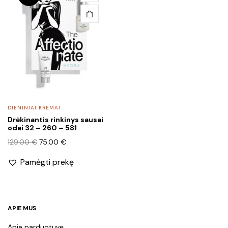
DIENINIAI KREMAI
Drėkinantis rinkinys sausai
odai 32 – 260 – 581
Original
Current
129.00
€
75.00
€
price
price
Pamėgti prekę
was:
is:
129.00 €.
75.00 €.
APIE MUS
Apie parduotuvę