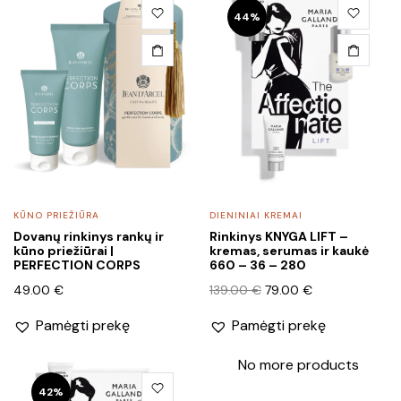
44%
KŪNO PRIEŽIŪRA
DIENINIAI KREMAI
Dovanų rinkinys rankų ir
Rinkinys KNYGA LIFT –
kūno priežiūrai |
kremas, serumas ir kaukė
PERFECTION CORPS
660 – 36 – 280
Original
Current
49.00
€
139.00
€
79.00
€
price
price
Pamėgti prekę
Pamėgti prekę
was:
is:
139.00 €.
79.00 €.
No more products
42%