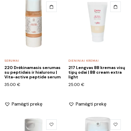
SERUMAI
DIENINIAI KREMAI
220 Drėkinamasis serumas
217 Lengvas BB kremas visų
su peptidais ir hialuronu |
tipų odai | BB cream extra
Vita-active peptide serum
light
35.00
€
25.00
€
Pamėgti prekę
Pamėgti prekę