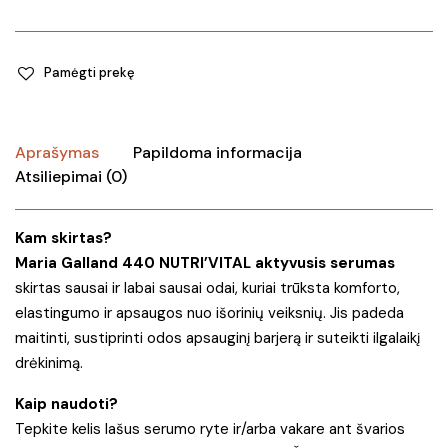
Pamėgti prekę
Aprašymas
Papildoma informacija
Atsiliepimai (0)
Kam skirtas?
Maria Galland 440 NUTRI’VITAL aktyvusis serumas
skirtas sausai ir labai sausai odai, kuriai trūksta komforto,
elastingumo ir apsaugos nuo išorinių veiksnių. Jis padeda
maitinti, sustiprinti odos apsauginį barjerą ir suteikti ilgalaikį
drėkinimą.
Kaip naudoti?
Tepkite kelis lašus serumo ryte ir/arba vakare ant švarios