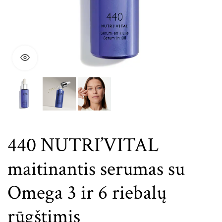
440 NUTRI’VITAL
maitinantis serumas su
Omega 3 ir 6 riebalų
rūgštimis