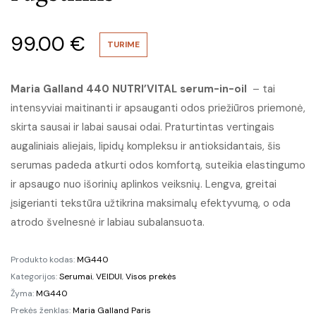
99.00
€
TURIME
Maria Galland 440 NUTRI’VITAL serum-in-oil
– tai
intensyviai maitinanti ir apsauganti odos priežiūros priemonė,
skirta sausai ir labai sausai odai. Praturtintas vertingais
augaliniais aliejais, lipidų kompleksu ir antioksidantais, šis
serumas padeda atkurti odos komfortą, suteikia elastingumo
ir apsaugo nuo išorinių aplinkos veiksnių. Lengva, greitai
įsigerianti tekstūra užtikrina maksimalų efektyvumą, o oda
atrodo švelnesnė ir labiau subalansuota.
Produkto kodas:
MG440
Kategorijos:
Serumai
,
VEIDUI
,
Visos prekės
Žyma:
MG440
Prekės ženklas:
Maria Galland Paris