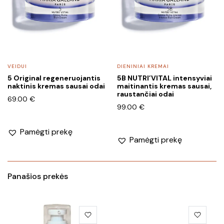
VEIDUI
DIENINIAI KREMAI
5 Original regeneruojantis
5B NUTRI’VITAL intensyviai
naktinis kremas sausai odai
maitinantis kremas sausai,
raustančiai odai
69.00
€
99.00
€
Pamėgti prekę
Pamėgti prekę
Panašios prekės