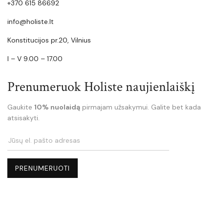
+370 615 86692
info@holiste.lt
Konstitucijos pr.20, Vilnius
I – V 9.00 – 17.00
Prenumeruok Holiste naujienlaiškį
Gaukite
10% nuolaidą
pirmajam užsakymui. Galite bet kada
atsisakyti.