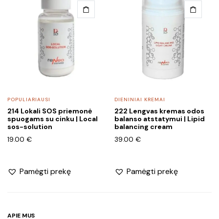
POPULIARIAUSI
DIENINIAI KREMAI
214 Lokali SOS priemonė
222 Lengvas kremas odos
spuogams su cinku | Local
balanso atstatymui | Lipid
sos-solution
balancing cream
19.00
€
39.00
€
Pamėgti prekę
Pamėgti prekę
APIE MUS