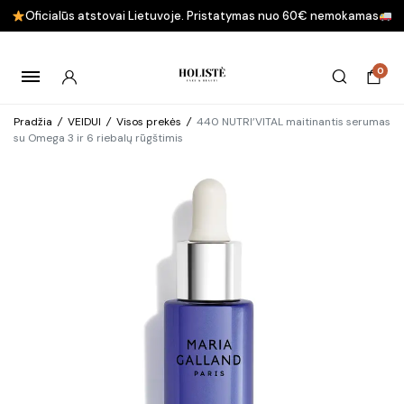
Oficialūs atstovai Lietuvoje. Pristatymas nuo 60€ nemokamas
0
Pradžia
/
VEIDUI
/
Visos prekės
/
440 NUTRI’VITAL maitinantis serumas
su Omega 3 ir 6 riebalų rūgštimis