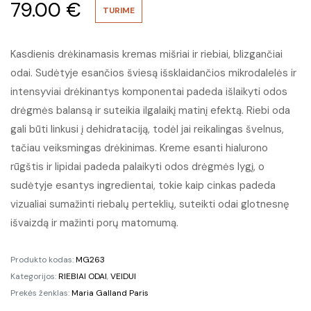
79.00
€
TURIME
Kasdienis drėkinamasis kremas mišriai ir riebiai, blizgančiai
odai. Sudėtyje esančios šviesą išsklaidančios mikrodalelės ir
intensyviai drėkinantys komponentai padeda išlaikyti odos
drėgmės balansą ir suteikia ilgalaikį matinį efektą. Riebi oda
gali būti linkusi į dehidrataciją, todėl jai reikalingas švelnus,
tačiau veiksmingas drėkinimas. Kreme esanti hialurono
rūgštis ir lipidai padeda palaikyti odos drėgmės lygį, o
sudėtyje esantys ingredientai, tokie kaip cinkas padeda
vizualiai sumažinti riebalų perteklių, suteikti odai glotnesnę
išvaizdą ir mažinti porų matomumą.
Produkto kodas:
MG263
Kategorijos:
RIEBIAI ODAI
,
VEIDUI
Prekės ženklas:
Maria Galland Paris