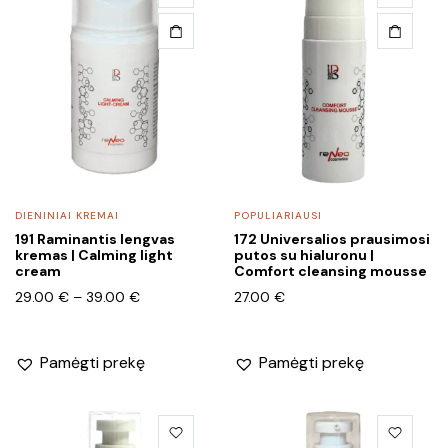
product
has
multiple
variants.
The
options
may
be
chosen
DIENINIAI KREMAI
POPULIARIAUSI
on
191 Raminantis lengvas
172 Universalios prausimosi
the
kremas | Calming light
putos su hialuronu |
product
cream
Comfort cleansing mousse
page
Price
29.00
€
–
39.00
€
27.00
€
range:
29.00 €
through
Pamėgti prekę
Pamėgti prekę
39.00 €