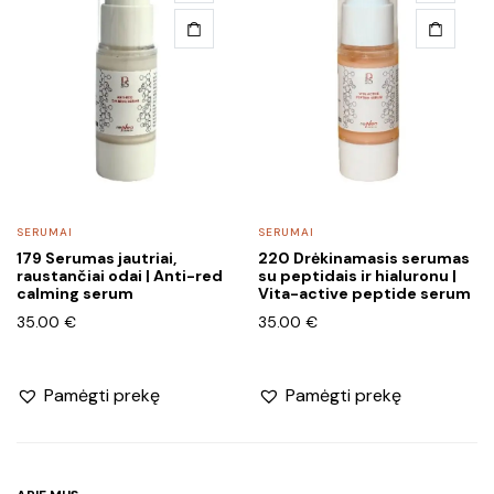
SERUMAI
SERUMAI
179 Serumas jautriai,
220 Drėkinamasis serumas
raustančiai odai | Anti-red
su peptidais ir hialuronu |
calming serum
Vita-active peptide serum
35.00
€
35.00
€
Pamėgti prekę
Pamėgti prekę