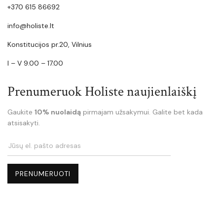
+370 615 86692
info@holiste.lt
Konstitucijos pr.20, Vilnius
I – V 9.00 – 17.00
Prenumeruok Holiste naujienlaiškį
Gaukite
10% nuolaidą
pirmajam užsakymui. Galite bet kada
atsisakyti.