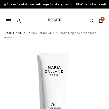
Oficialūs atstovai Lietuvoje. Pristatymas nuo 60€ nemokamas
0
Pradžia
/
VEIDUI
/
263 HYDRA’GLOBAL Matifikuojantis drėkinantis
kremas