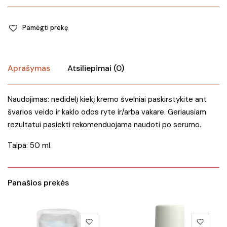
Pamėgti prekę
Aprašymas
Atsiliepimai (0)
Naudojimas: nedidelį kiekį kremo švelniai paskirstykite ant
švarios veido ir kaklo odos ryte ir/arba vakare. Geriausiam
rezultatui pasiekti rekomenduojama naudoti po serumo.
Talpa: 50 ml.
Panašios prekės
This