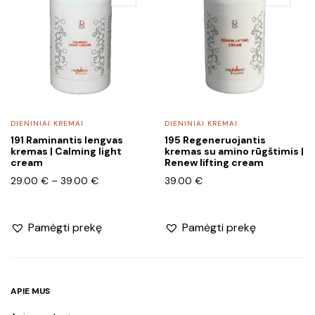
multiple
variants.
The
options
may
be
chosen
DIENINIAI KREMAI
DIENINIAI KREMAI
on
191 Raminantis lengvas
195 Regeneruojantis
the
kremas | Calming light
kremas su amino rūgštimis |
product
cream
Renew lifting cream
page
Price
29.00
€
–
39.00
€
39.00
€
range:
29.00 €
through
Pamėgti prekę
Pamėgti prekę
39.00 €
APIE MUS