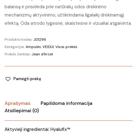
balansą ir prisideda prie natūralių odos drėkinimo
mechanizmų aktyvinimo, užtikrindama ilgalaikį drėkinamąjį
efektą. Oda atrodo lygesnė, skaistesnė ir vizualiai atgaivinta.
Produkto kodas:
JD1296
Kategorijos:
Ampulės
,
VEIDUI
,
Visos prekės
Prekės ženklas:
Jean d'Arcel
Pamėgti prekę
Aprašymas
Papildoma informacija
Atsiliepimai (0)
Aktyvieji ingredientai: Hyalufix™