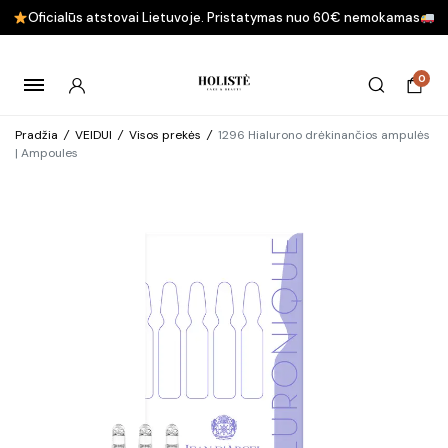
Oficialūs atstovai Lietuvoje. Pristatymas nuo 60€ nemokamas
0
Pradžia
/
VEIDUI
/
Visos prekės
/
1296 Hialurono drėkinančios ampulės
| Ampoules