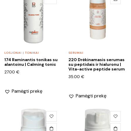
LOSJONAI | TONIKAI
SERUMAI
174 Raminantis tonikas su
220 Drėkinamasis serumas
alantoinu | Calming tonic
su peptidais ir hialuronu |
Vita-active peptide serum
27.00
€
35.00
€
Pamėgti prekę
Pamėgti prekę
This
product
has