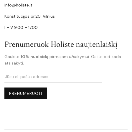
info@holiste.lt
Konstitucijos pr.20, Vilnius
I – V 9.00 – 17.00
Prenumeruok Holiste naujienlaiškį
Gaukite
10% nuolaidą
pirmajam užsakymui. Galite bet kada
atsisakyti.