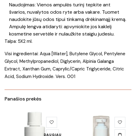
Naudojimas: Vienos ampulės turinį tepkite ant
švarios, nuvalytos odos ryte arba vakare. Tuomet
naudokite jūsų odos tipui tinkamą drėkinamąjį kremą.
Ampulę lengva atidaryti: apvyniokite jos kaklelį
kosmetine servetėle ir nulaužkite staigiu judesiu.
Talpa: 5X2 ml.
Visi ingredientai: Aqua [Water], Butylene Glycol, Pentylene
Glycol, Methylpropanediol, Diglycerin, Alpinia Galanga
Extract, Xanthan Gum, Caprylic/Capric Triglyceride, Citric
Acid, Sodium Hydroxide. Vers. 001
Panašios prekės
DAUGIAU