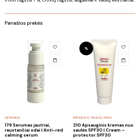
fitino rūgštis 1 %, citrinų rūgštis, augaliniai ir vaisių ekstraktai.
Panašios prekės
%
SERUMAI
MĖNESIO PASIŪLYMAI
179 Serumas jautriai,
210 Apsauginis kremas nuo
raustančiai odai | Anti-red
saulės SPF30 | Cream –
calming serum
protector SPF30