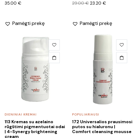
Original
Current
35.00
€
29.00
€
23.20
€
price
price
was:
is:
29.00 €.
23.20 €.
Pamėgti prekę
Pamėgti prekę
DIENINIAI KREMAI
POPULIARIAUSI
113 Kremas su azelaino
172 Universalios prausimosi
rūgštimi pigmentuotai odai
putos su hialuronu |
| 4-Synergy brightening
Comfort cleansing mousse
cream