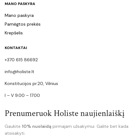
MANO PASKYRA
Mano paskyra
Pamėgtos prekės
Krepšelis
KONTAKTAI
+370 615 86692
info@holiste.lt
Konstitucijos pr.20, Vilnius
I – V 9.00 – 17.00
Prenumeruok Holiste naujienlaiškį
Gaukite
10% nuolaidą
pirmajam užsakymui. Galite bet kada
atsisakyti.