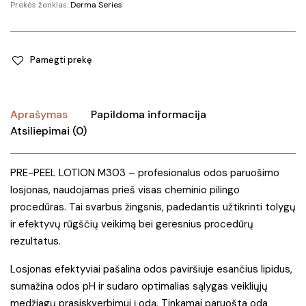
Prekės ženklas:
Derma Series
Pamėgti prekę
Aprašymas
Papildoma informacija
Atsiliepimai (0)
PRE-PEEL LOTION M303 – profesionalus odos paruošimo
losjonas, naudojamas prieš visas cheminio pilingo
procedūras. Tai svarbus žingsnis, padedantis užtikrinti tolygų
ir efektyvų rūgščių veikimą bei geresnius procedūrų
rezultatus.
Losjonas efektyviai pašalina odos paviršiuje esančius lipidus,
sumažina odos pH ir sudaro optimalias sąlygas veikliųjų
medžiagų prasiskverbimui į odą. Tinkamai paruošta oda