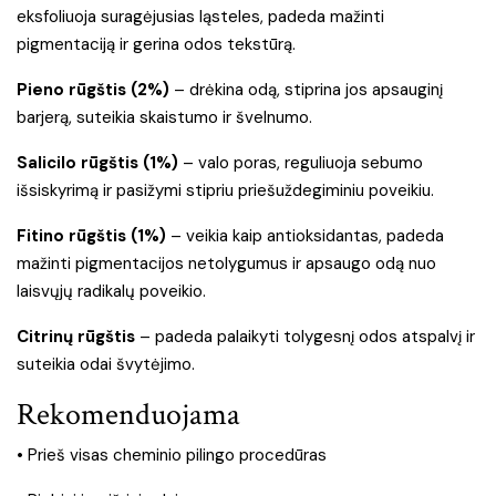
eksfoliuoja suragėjusias ląsteles, padeda mažinti
pigmentaciją ir gerina odos tekstūrą.
Pieno rūgštis (2%)
– drėkina odą, stiprina jos apsauginį
barjerą, suteikia skaistumo ir švelnumo.
Salicilo rūgštis (1%)
– valo poras, reguliuoja sebumo
išsiskyrimą ir pasižymi stipriu priešuždegiminiu poveikiu.
Fitino rūgštis (1%)
– veikia kaip antioksidantas, padeda
mažinti pigmentacijos netolygumus ir apsaugo odą nuo
laisvųjų radikalų poveikio.
Citrinų rūgštis
– padeda palaikyti tolygesnį odos atspalvį ir
suteikia odai švytėjimo.
Rekomenduojama
• Prieš visas cheminio pilingo procedūras