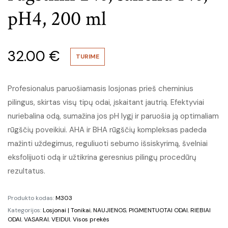
pH4, 200 ml
32.00
€
TURIME
Profesionalus paruošiamasis losjonas prieš cheminius
pilingus, skirtas visų tipų odai, įskaitant jautrią. Efektyviai
nuriebalina odą, sumažina jos pH lygį ir paruošia ją optimaliam
rūgščių poveikiui. AHA ir BHA rūgščių kompleksas padeda
mažinti uždegimus, reguliuoti sebumo išsiskyrimą, švelniai
eksfolijuoti odą ir užtikrina geresnius pilingų procedūrų
rezultatus.
Produkto kodas:
M303
Kategorijos:
Losjonai | Tonikai
,
NAUJIENOS
,
PIGMENTUOTAI ODAI
,
RIEBIAI
ODAI
,
VASARAI
,
VEIDUI
,
Visos prekės