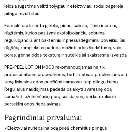
leidžia rūgštims veikti tolygiau ir efektyviau, todėl pagerėja
pilingo rezultatai.
Formulė praturtinta glikolio, pieno, salicilo, fitino ir citrinų
rūgštimis, kurios pasižymi eksfoliuojančiu, sebumą
reguliuojančiu, antibakteriniu ir priešuždegiminiu poveikiu. Šis
rūgščių kompleksas padeda mažinti odos šiurkštumą, valo
poras, gerina odos tekstūrą ir suteikia jai skaistesnę išvaizdą.
PRE-PEEL LOTION M303 rekomenduojamas ne tik
profesionalioms procedūroms, bet ir riebios, probleminės ar į
aknę linkusios odos priežiūrai namuose tarp pilingų kursų.
Reguliarus naudojimas padeda palaikyti švaresnę odą,
sumažinti užsikimšusių porų susidarymą bei kontroliuoti
perteklinį odos riebalavimąsi.
Pagrindiniai privalumai
• Efektyviai nuriebalina odą prieš cheminius pilingus