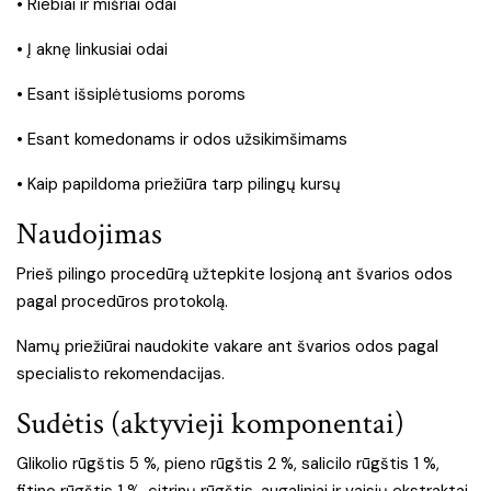
• Riebiai ir mišriai odai
• Į aknę linkusiai odai
• Esant išsiplėtusioms poroms
• Esant komedonams ir odos užsikimšimams
• Kaip papildoma priežiūra tarp pilingų kursų
Naudojimas
Prieš pilingo procedūrą užtepkite losjoną ant švarios odos
pagal procedūros protokolą.
Namų priežiūrai naudokite vakare ant švarios odos pagal
specialisto rekomendacijas.
Sudėtis (aktyvieji komponentai)
Glikolio rūgštis 5 %, pieno rūgštis 2 %, salicilo rūgštis 1 %,