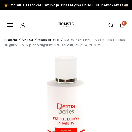
Oficialūs atstovai Lietuvoje. Pristatymas nuo 60€ nemokamas
0
Pradžia
/
VEIDUI
/
Visos prekės
/
M303 PRE-PEEL – Valomasis tonikas
su glikoliu 5 %, pieno rūgštimi 2 %, salicilu 1 %, pH4, 200 ml