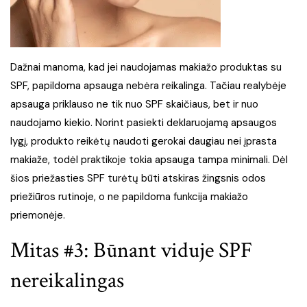
Dažnai manoma, kad jei naudojamas makiažo produktas su
SPF, papildoma apsauga nebėra reikalinga. Tačiau realybėje
apsauga priklauso ne tik nuo SPF skaičiaus, bet ir nuo
naudojamo kiekio. Norint pasiekti deklaruojamą apsaugos
lygį, produkto reikėtų naudoti gerokai daugiau nei įprasta
makiaže, todėl praktikoje tokia apsauga tampa minimali. Dėl
šios priežasties SPF turėtų būti atskiras žingsnis odos
priežiūros rutinoje, o ne papildoma funkcija makiažo
priemonėje.
Mitas #3: Būnant viduje SPF
nereikalingas