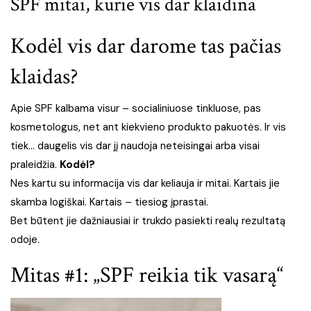
SPF mitai, kurie vis dar klaidina
Kodėl vis dar darome tas pačias
klaidas?
Apie SPF kalbama visur – socialiniuose tinkluose, pas
kosmetologus, net ant kiekvieno produkto pakuotės. Ir vis
tiek… daugelis vis dar jį naudoja neteisingai arba visai
praleidžia.
Kodėl?
Nes kartu su informacija vis dar keliauja ir mitai. Kartais jie
skamba logiškai. Kartais – tiesiog įprastai.
Bet būtent jie dažniausiai ir trukdo pasiekti realų rezultatą
odoje.
Mitas #1: „SPF reikia tik vasarą“