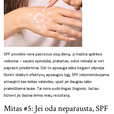
SPF poveikis nėra pastovus visą dieną. Jį mažina aplinkos
veiksniai – saulės spinduliai, prakaitas, odos riebalai ar net
paprasti prisilietimai. Dėl to apsauga laikui bėgant silpnėja.
Norint išlaikyti efektyvų apsaugos lygį, SPF rekomenduojama
atnaujinti kas kelias valandas, ypač jei daugiau laiko
praleidžiama lauke. Tai nėra sudėtingas žingsnis, tačiau
būtent jis dažnai lemia realų rezultatą.
Mitas #5: Jei oda neparausta, SPF