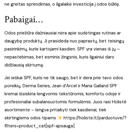
ne greitas sprendimas, o ilgalaikė investicija į odos būklę.
Pabaigai…
Odos priežiūra dažniausiai nėra apie sudėtingas rutinas ar
daugybę produktų. Ji prasideda nuo paprastų, bet teisingų
pasirinkimų, kurie kartojami kasdien. SPF yra vienas iš jų –
nepastebimas, bet esminis žingsnis, kuris ilgainiui daro
didžiausią skirtumą.
Jei ieškai SPF, kuris ne tik saugo, bet ir dera prie tavo odos
poreikių, Derma Series, Jean d’Arcel ir Maria Galland SPF
kremai išsiskiria lengvomis tekstūromis, komfortu odoje ir
profesionaliai subalansuotomis formulėmis. Juos rasi Holistè
asortimente – lengva pritaikyti tiek kasdienai, tiek
skirtingiems odos tipams
https://holiste.lt/parduotuve/?
filters=product_cat[spf-apsauga]