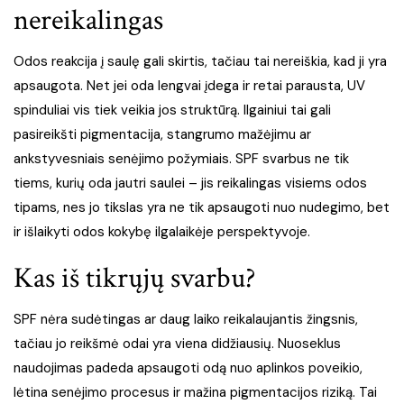
nereikalingas
Odos reakcija į saulę gali skirtis, tačiau tai nereiškia, kad ji yra
apsaugota. Net jei oda lengvai įdega ir retai parausta, UV
spinduliai vis tiek veikia jos struktūrą. Ilgainiui tai gali
pasireikšti pigmentacija, stangrumo mažėjimu ar
ankstyvesniais senėjimo požymiais. SPF svarbus ne tik
tiems, kurių oda jautri saulei – jis reikalingas visiems odos
tipams, nes jo tikslas yra ne tik apsaugoti nuo nudegimo, bet
ir išlaikyti odos kokybę ilgalaikėje perspektyvoje.
Kas iš tikrųjų svarbu?
SPF nėra sudėtingas ar daug laiko reikalaujantis žingsnis,
tačiau jo reikšmė odai yra viena didžiausių. Nuoseklus
naudojimas padeda apsaugoti odą nuo aplinkos poveikio,
lėtina senėjimo procesus ir mažina pigmentacijos riziką. Tai