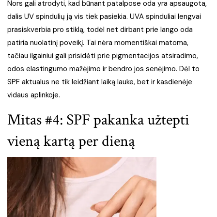
Nors gali atrodyti, kad būnant patalpose oda yra apsaugota,
dalis UV spindulių ją vis tiek pasiekia. UVA spinduliai lengvai
prasiskverbia pro stiklą, todėl net dirbant prie lango oda
patiria nuolatinį poveikį. Tai nėra momentiškai matoma,
tačiau ilgainiui gali prisidėti prie pigmentacijos atsiradimo,
odos elastingumo mažėjimo ir bendro jos senėjimo. Dėl to
SPF aktualus ne tik leidžiant laiką lauke, bet ir kasdienėje
vidaus aplinkoje.
Mitas #4: SPF pakanka užtepti
vieną kartą per dieną