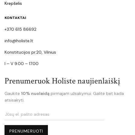
Krepšelis
KONTAKTAI
+370 615 86692
info@holiste.lt
Konstitucijos pr.20, Vilnius
I – V 9.00 – 17.00
Prenumeruok Holiste naujienlaiškį
Gaukite
10% nuolaidą
pirmajam užsakymui. Galite bet kada
atsisakyti.