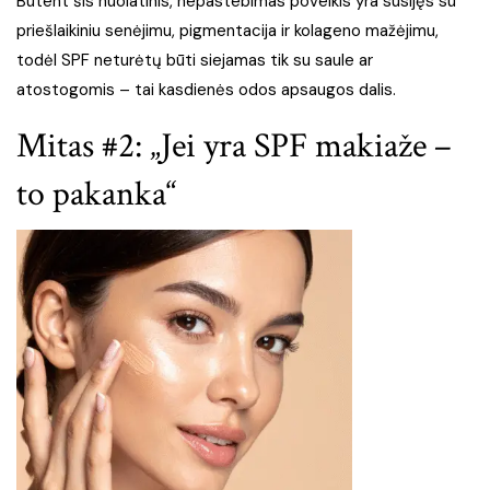
Būtent šis nuolatinis, nepastebimas poveikis yra susijęs su
priešlaikiniu senėjimu, pigmentacija ir kolageno mažėjimu,
todėl SPF neturėtų būti siejamas tik su saule ar
atostogomis – tai kasdienės odos apsaugos dalis.
Mitas #2: „Jei yra SPF makiaže –
to pakanka“