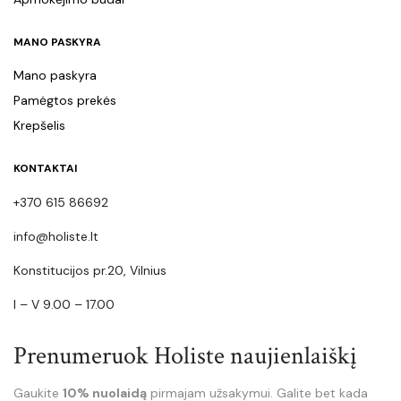
MANO PASKYRA
Mano paskyra
Pamėgtos prekės
Krepšelis
KONTAKTAI
+370 615 86692
info@holiste.lt
Konstitucijos pr.20, Vilnius
I – V 9.00 – 17.00
Prenumeruok Holiste naujienlaiškį
Gaukite
10% nuolaidą
pirmajam užsakymui. Galite bet kada