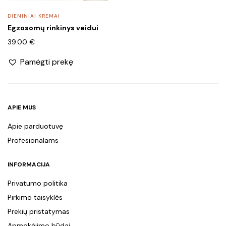
DIENINIAI KREMAI
Egzosomų rinkinys veidui
39.00
€
Pamėgti prekę
APIE MUS
Apie parduotuvę
Profesionalams
INFORMACIJA
Privatumo politika
Pirkimo taisyklės
Prekių pristatymas
Apmokėjimo būdai