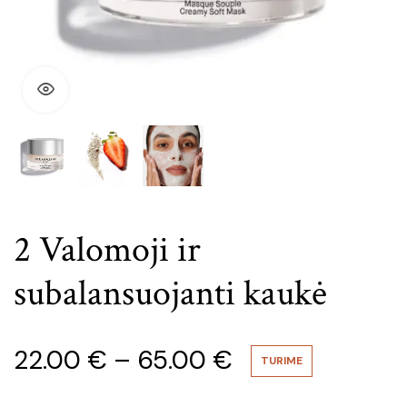
2 Valomoji ir
subalansuojanti kaukė
Price
22.00
€
–
65.00
€
TURIME
range: