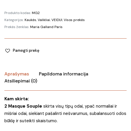
Produkto kodas:
MG2
Kategorijos:
Kaukės
,
Valikliai
,
VEIDUI
,
Visos prekės
Prekės ženklas:
Maria Galland Paris
Pamėgti prekę
Aprašymas
Papildoma informacija
Atsiliepimai (0)
Kam skirta:
2 Masque Souple
skirta visų tipų odai, ypač normaliai ir
mišriai odai, siekiant pašalinti nešvarumus, subalansuoti odos
būklę ir suteikti skaistumo.