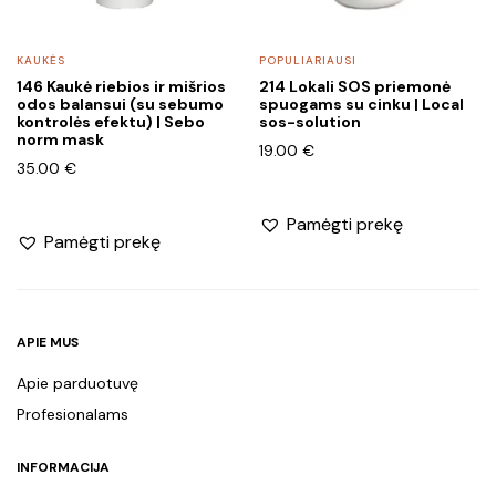
KAUKĖS
POPULIARIAUSI
146 Kaukė riebios ir mišrios
214 Lokali SOS priemonė
odos balansui (su sebumo
spuogams su cinku | Local
kontrolės efektu) | Sebo
sos-solution
norm mask
19.00
€
35.00
€
Pamėgti prekę
Pamėgti prekę
APIE MUS
Apie parduotuvę
Profesionalams
INFORMACIJA