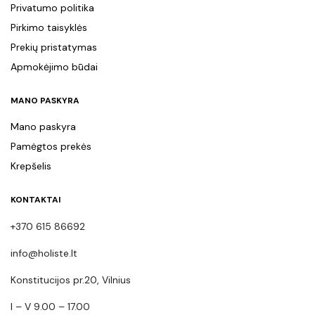
Privatumo politika
Pirkimo taisyklės
Prekių pristatymas
Apmokėjimo būdai
MANO PASKYRA
Mano paskyra
Pamėgtos prekės
Krepšelis
KONTAKTAI
+370 615 86692
info@holiste.lt
Konstitucijos pr.20, Vilnius
I – V 9.00 – 17.00