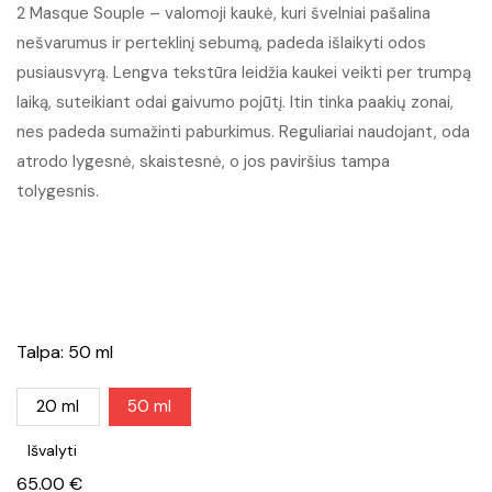
2 Masque Souple – valomoji kaukė, kuri švelniai pašalina
nešvarumus ir perteklinį sebumą, padeda išlaikyti odos
22.00 €
pusiausvyrą. Lengva tekstūra leidžia kaukei veikti per trumpą
through
laiką, suteikiant odai gaivumo pojūtį. Itin tinka paakių zonai,
nes padeda sumažinti paburkimus. Reguliariai naudojant, oda
65.00 €
atrodo lygesnė, skaistesnė, o jos paviršius tampa
tolygesnis.
Talpa
: 50 ml
20 ml
50 ml
Išvalyti
65.00
€