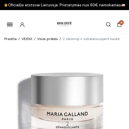
Oficialūs atstovai Lietuvoje. Pristatymas nuo 60€ nemokamas
0
Pradžia
/
VEIDUI
/
Visos prekės
/
2 Valomoji ir subalansuojanti kaukė