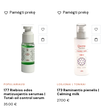
price
price
was:
is:
35.00 €.
28.00 €.
Pamėgti prekę
Pamėgti prekę
POPULIARIAUSI
LOSJONAI | TONIKAI
177 Riebios odos
173 Raminantis pienelis |
matizuojantis serumas |
Calming milk
Total-oil control serum
27.00
€
35.00
€