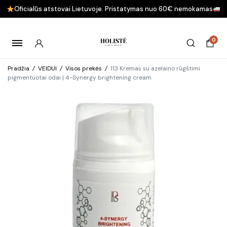
Oficialūs atstovai Lietuvoje. Pristatymas nuo 60€ nemokamas
0
Pradžia
/
VEIDUI
/
Visos prekės
/
113 Kremas su azelaino rūgštimi
pigmentuotai odai | 4-Synergy brightening cream