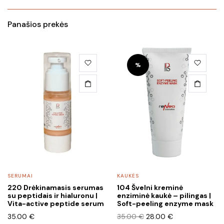
Panašios prekės
%
SERUMAI
KAUKĖS
220 Drėkinamasis serumas
104 Švelni kreminė
su peptidais ir hialuronu |
enziminė kaukė – pilingas |
Vita-active peptide serum
Soft-peeling enzyme mask
Original
Current
35.00
€
35.00
€
28.00
€