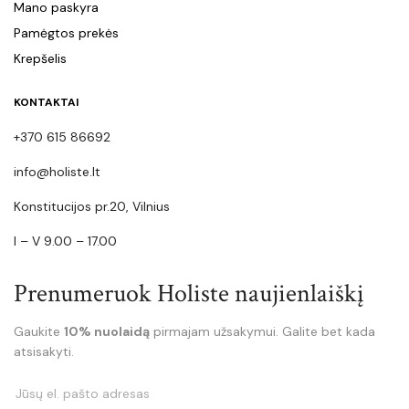
Mano paskyra
Pamėgtos prekės
Krepšelis
KONTAKTAI
+370 615 86692
info@holiste.lt
Konstitucijos pr.20, Vilnius
I – V 9.00 – 17.00
Prenumeruok Holiste naujienlaiškį
Gaukite
10% nuolaidą
pirmajam užsakymui. Galite bet kada
atsisakyti.