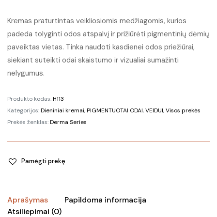
Kremas praturtintas veikliosiomis medžiagomis, kurios
padeda tolyginti odos atspalvį ir prižiūrėti pigmentinių dėmių
paveiktas vietas. Tinka naudoti kasdienei odos priežiūrai,
siekiant suteikti odai skaistumo ir vizualiai sumažinti
nelygumus.
Produkto kodas:
H113
Kategorijos:
Dieniniai kremai
,
PIGMENTUOTAI ODAI
,
VEIDUI
,
Visos prekės
Prekės ženklas:
Derma Series
Pamėgti prekę
Aprašymas
Papildoma informacija
Atsiliepimai (0)