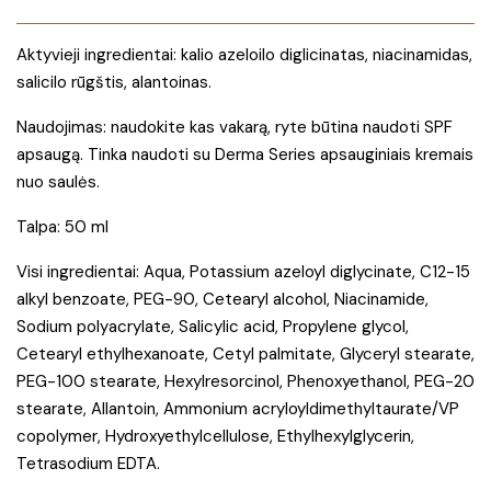
Aktyvieji ingredientai: kalio azeloilo diglicinatas, niacinamidas,
salicilo rūgštis, alantoinas.
Naudojimas: naudokite kas vakarą, ryte būtina naudoti SPF
apsaugą. Tinka naudoti su Derma Series apsauginiais kremais
nuo saulės.
Talpa: 50 ml
Visi ingredientai: Aqua, Potassium azeloyl diglycinate, C12-15
alkyl benzoate, PEG-90, Cetearyl alcohol, Niacinamide,
Sodium polyacrylate, Salicylic acid, Propylene glycol,
Cetearyl ethylhexanoate, Cetyl palmitate, Glyceryl stearate,
PEG-100 stearate, Hexylresorcinol, Phenoxyethanol, PEG-20
stearate, Allantoin, Ammonium acryloyldimethyltaurate/VP
copolymer, Hydroxyethylcellulose, Ethylhexylglycerin,
Tetrasodium EDTA.