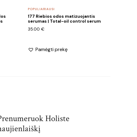
POPULIARIAUSI
dos
177 Riebios odos matizuojantis
ės
serumas | Total-oil control serum
35.00
€
Pamėgti prekę
Prenumeruok Holiste
naujienlaiškį