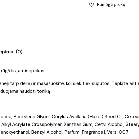
|
Pamėgti prekę
Mild
cleansing
milk
kiekis
iepimai (0)
o rūgštis, antiseptikas
elį tarp delnų ir masažuokite, kol šiek tiek suputos. Tepkite ant 
nduojama naudoti toniką
cene, Pentylene Glycol, Corylus Avellana (Hazel) Seed Oil, Cetear
Alkyl Acrylate Crosspolymer, Xanthan Gum, Cetyl Alcohol, Steary
henoxyethanol, Benzyl Alcohol, Parfum [Fragrance]. Vers. 007