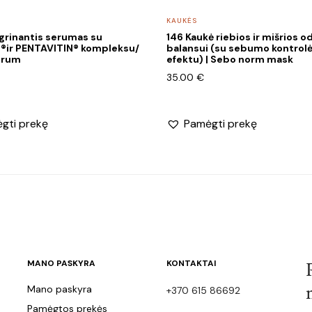
KAUKĖS
grinantis serumas su
146 Kaukė riebios ir mišrios o
T®ir PENTAVITIN® kompleksu/
balansui (su sebumo kontrol
serum
efektu) | Sebo norm mask
35.00
€
gti prekę
Pamėgti prekę
MANO PASKYRA
KONTAKTAI
Mano paskyra
+370 615 86692
Pamėgtos prekės