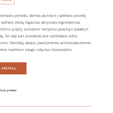
masis pienelis, skirtas jautriai ir į aplinkos poveikį
 Iš šafrano žiedų išgautas aktyvusis ingredientas
mforto pojūtį, sumažinti tempimo jausmą ir palaikyti
. Jis taip pat prisideda prie natūralaus odos
kymo. Kamelijų aliejus, pasižymintis antioksidacinėmis
nina, maitina ir saugo odą nuo išsausėjimo.
Į KREPŠELĮ
isos prekės