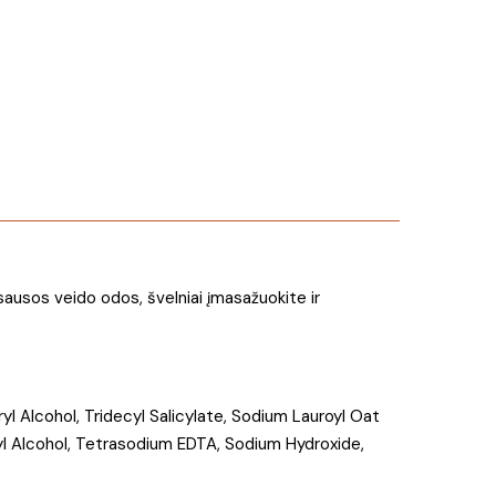
sausos veido odos, švelniai įmasažuokite ir
yl Alcohol, Tridecyl Salicylate, Sodium Lauroyl Oat
l Alcohol, Tetrasodium EDTA, Sodium Hydroxide,