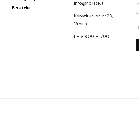
info@holiste.lt
G
Krepšelis
k
Konstitucijos pr.20,
Vilnius
I – V 9.00 – 17.00