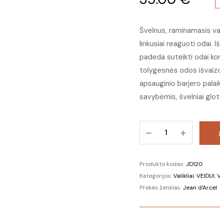
Švelnus, raminamasis valo
linkusiai reaguoti odai.
padeda suteikti odai ko
tolygesnės odos išvaizdą
apsauginio barjero palai
savybėmis, švelniai glot
120
Švelnus
valomasis
pienelis
Produkto kodas:
JD120
jautriai
Kategorijos:
Valikliai
,
VEIDUI
,
V
ir
Prekės ženklas:
Jean d'Arcel
pavargusiai
odai