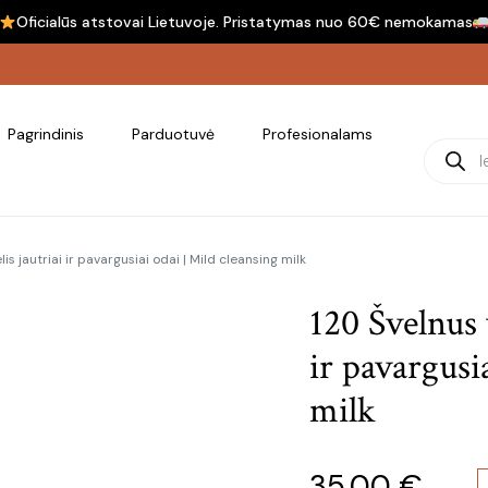
Oficialūs atstovai Lietuvoje. Pristatymas nuo 60€ nemokamas
Pagrindinis
Parduotuvė
Profesionalams
Product
s jautriai ir pavargusiai odai | Mild cleansing milk
120 Švelnus 
ir pavargusi
milk
35.00
€