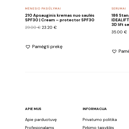
MĖNESIO PASIŪLYMAI
SERUMAI
210 Apsauginis kremas nuo saulės
186 Stan
SPF30 | Cream – protector SPF30
IDEALIF
3D lift 
Original
Current
29.00
€
23.20
€
35.00
€
price
price
was:
is:
29.00 €.
23.20 €.
Pamėgti prekę
Pamė
APIE MUS
INFORMACIJA
Apie parduotuvę
Privatumo politika
Profesionalams
Pirkimo taisyklės