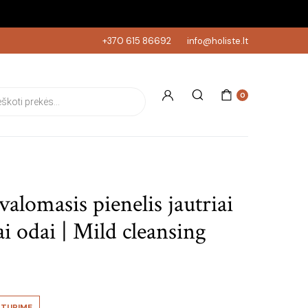
+370 615 86692
info@holiste.lt
s search
0
valomasis pienelis jautriai
ai odai | Mild cleansing
TURIME