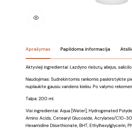
Aprašymas
Papildoma informacija
Atsil
Aktyvieji ingredientai: Lazdyno riešutų aliejus, salicil
Naudojimas: Sudrėkintomis rankomis paskirstykite pien
nuplaukite gausiu vandens kiekiu. Po valymo rekome
Talpa: 200 ml.
Visi ingredientai: Aqua [Water], Hydrogenated Polyde
Amino Acids, Cetearyl Glucoside, Acrylates/C10-30 
Hexamidine Diisethionate, BHT, Ethylhexylglycerin, P