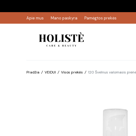
Apie mus
Mano paskyra
Pamėgtos prekės
Pradžia
/
VEIDUI
/
Visos prekės
/
120 Švelnus valomasis pieneli