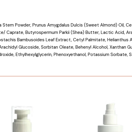
ea Stem Powder, Prunus Amygdalus Dulcis (Sweet Almond) Oil, Ce
e/ Caprate, Butyrospermum Parkii (Shea) Butter, Lactic Acid, Ara
lostachis Bambusoides Leaf Extract, Cetyl Palmitate, Helianthus 
 Arachidyl Glucoside, Sorbitan Oleate, Behenyl Alcohol, Xanthan
droxide, Ethylhexylglycerin, Phenoxyethanol, Potassium Sorbate,