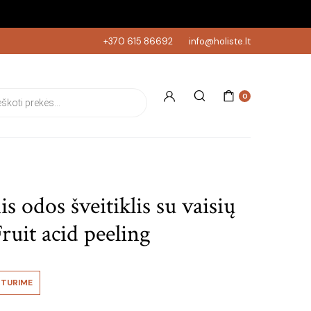
+370 615 86692
info@holiste.lt
s search
0
s odos šveitiklis su vaisių
Fruit acid peeling
TURIME