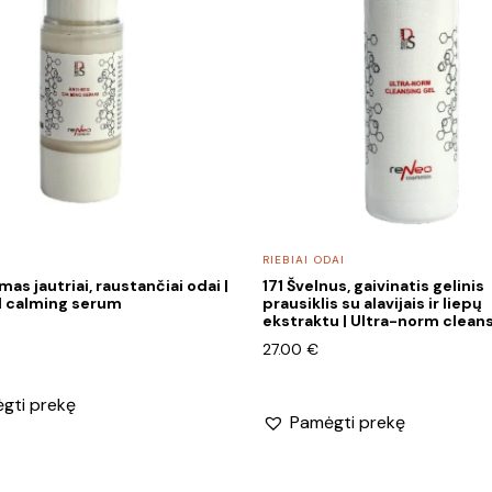
RIEBIAI ODAI
as jautriai, raustančiai odai |
171 Švelnus, gaivinatis gelinis
d calming serum
prausiklis su alavijais ir liepų
ekstraktu | Ultra-norm cleans
27.00
€
gti prekę
Pamėgti prekę