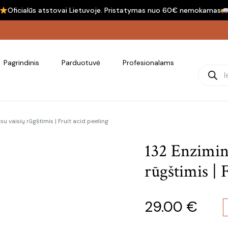
Oficialūs atstovai Lietuvoje. Pristatymas nuo 60€ nemokamas
Pagrindinis
Parduotuvė
Profesionalams
Product
 su vaisių rūgštimis | Fruit acid peeling
132 Enzimini
rūgštimis | 
29.00
€