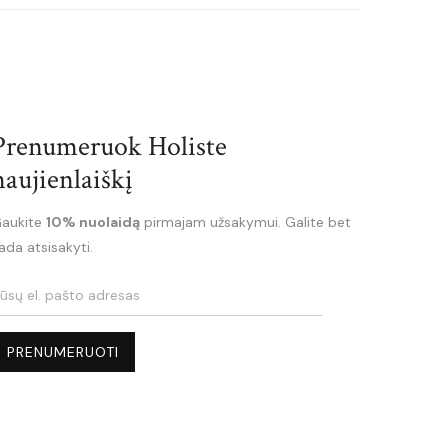
Prenumeruok Holiste
naujienlaiškį
aukite
10% nuolaidą
pirmajam užsakymui. Galite bet
ada atsisakyti.