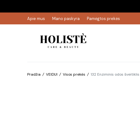
Apie mus
Mano paskyra
Pamėgtos prekės
Pradžia
/
VEIDUI
/
Visos prekės
/
132 Enziminis odos šveitiklis