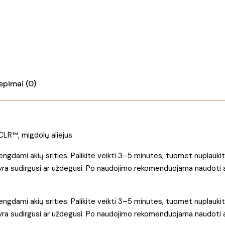
peeling
kiekis
iepimai (0)
 CLR™, migdolų aliejus
engdami akių srities. Palikite veikti 3–5 minutes, tuomet nuplauki
yra sudirgusi ar uždegusi. Po naudojimo rekomenduojama naudoti ap
engdami akių srities. Palikite veikti 3–5 minutes, tuomet nuplauki
yra sudirgusi ar uždegusi. Po naudojimo rekomenduojama naudoti ap