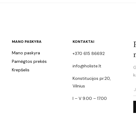
MANO PASKYRA
KONTAKTAI
Mano paskyra
+370 615 86692
Pamėgtos prekės
info@holiste.lt
G
Krepšelis
k
Konstitucijos pr.20,
Vilnius
I – V 9.00 – 17.00