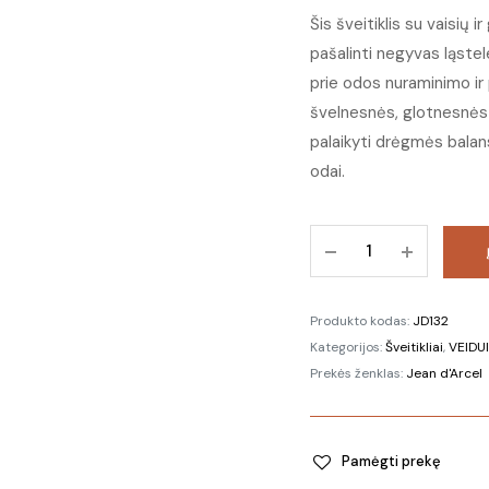
Šis šveitiklis su vaisių 
pašalinti negyvas ląstele
prie odos nuraminimo ir
švelnesnės, glotnesnė
palaikyti drėgmės balans
odai.
132
Enziminis
odos
šveitiklis
Produkto kodas:
JD132
su
Kategorijos:
Šveitikliai
,
VEIDUI
vaisių
Prekės ženklas:
Jean d'Arcel
rūgštimis
|
Fruit
Pamėgti prekę
acid