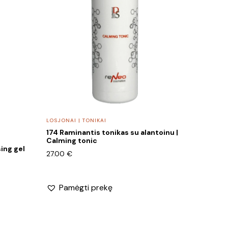
LOSJONAI | TONIKAI
174 Raminantis tonikas su alantoinu |
Calming tonic
ing gel
27.00
€
Pamėgti prekę