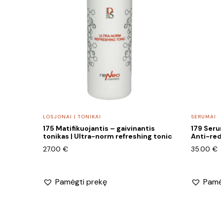
LOSJONAI | TONIKAI
SERUMAI
175 Matifikuojantis – gaivinantis
179 Serum
tonikas | Ultra-norm refreshing tonic
Anti-re
27.00
€
35.00
€
Pamėgti prekę
Pamė