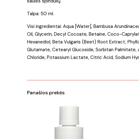
saulės spindulių.
Talpa: 50 ml.
Visi ingredientai: Aqua [Water], Bambusa Arundinac
Oil, Glycerin, Decyl Cocoate, Betaine, Coco-Caprylat
Hexanediol, Beta Vulgaris (Beet) Root Extract, Phyl
Glutamate, Cetearyl Glucoside, Sorbitan Palmitate,
Chloride, Potassium Lactate, Citric Acid, Sodium Hy
Panašios prekės