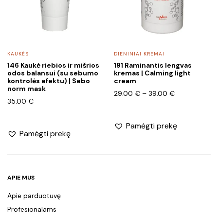
options
may
be
chosen
KAUKĖS
DIENINIAI KREMAI
on
146 Kaukė riebios ir mišrios
191 Raminantis lengvas
the
odos balansui (su sebumo
kremas | Calming light
product
kontrolės efektu) | Sebo
cream
norm mask
page
Price
29.00
€
–
39.00
€
35.00
€
range:
29.00 €
through
Pamėgti prekę
Pamėgti prekę
39.00 €
APIE MUS
Apie parduotuvę
Profesionalams