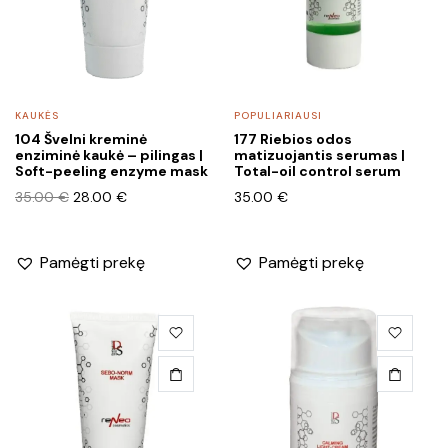
KAUKĖS
POPULIARIAUSI
104 Švelni kreminė
177 Riebios odos
enziminė kaukė – pilingas |
matizuojantis serumas |
Soft-peeling enzyme mask
Total-oil control serum
Original
Current
35.00
€
28.00
€
35.00
€
price
price
was:
is:
35.00 €.
28.00 €.
Pamėgti prekę
Pamėgti prekę
This
product
has
multiple
variants.
The