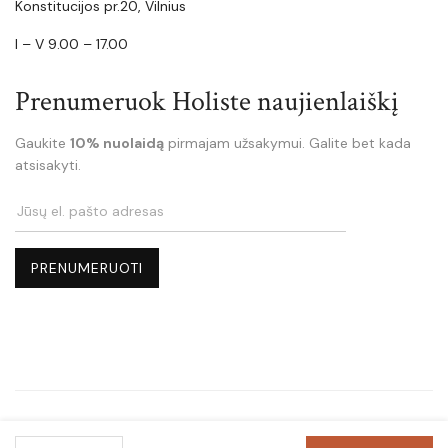
Konstitucijos pr.20, Vilnius
I – V 9.00 – 17.00
Prenumeruok Holiste naujienlaiškį
Gaukite
10% nuolaidą
pirmajam užsakymui. Galite bet kada
atsisakyti.
Holiste.lt © Copyright 2025 - Visos teisės saugomos.
131