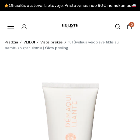
Oficialūs atstovai Lietuvoje. Pristatymas nuo 60€ nemokamas
0
Pradžia
/
VEIDUI
/
Visos prekės
/
131 Švelnus veido šveitiklis su
bambuko granulėmis | Glow peeling