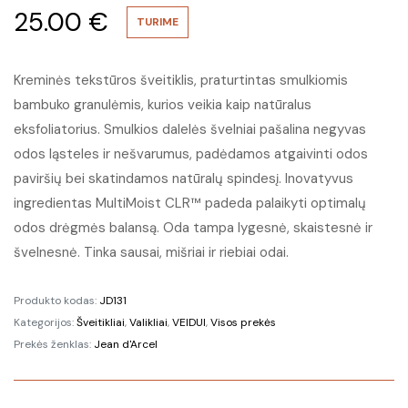
25.00
€
TURIME
Kreminės tekstūros šveitiklis, praturtintas smulkiomis
bambuko granulėmis, kurios veikia kaip natūralus
eksfoliatorius. Smulkios dalelės švelniai pašalina negyvas
odos ląsteles ir nešvarumus, padėdamos atgaivinti odos
paviršių bei skatindamos natūralų spindesį. Inovatyvus
ingredientas MultiMoist CLR™ padeda palaikyti optimalų
odos drėgmės balansą. Oda tampa lygesnė, skaistesnė ir
švelnesnė. Tinka sausai, mišriai ir riebiai odai.
Produkto kodas:
JD131
Kategorijos:
Šveitikliai
,
Valikliai
,
VEIDUI
,
Visos prekės
Prekės ženklas:
Jean d'Arcel