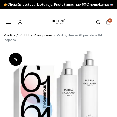
Oficialūs atstovai Lietuvoje. Pristatymas nuo 60€ nemokamas
0
Pradžia
/
VEIDUI
/
Visos prekės
/
Valiklių duetas 61 pienelis + 64
losjonas
%