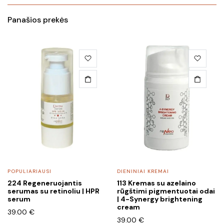
Panašios prekės
POPULIARIAUSI
DIENINIAI KREMAI
224 Regeneruojantis
113 Kremas su azelaino
serumas su retinoliu | HPR
rūgštimi pigmentuotai odai
serum
| 4-Synergy brightening
cream
39.00
€
39.00
€