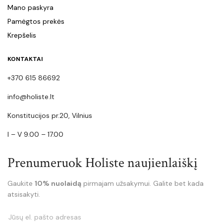
Mano paskyra
Pamėgtos prekės
Krepšelis
KONTAKTAI
+370 615 86692
info@holiste.lt
Konstitucijos pr.20, Vilnius
I – V 9.00 – 17.00
Prenumeruok Holiste naujienlaiškį
Gaukite
10% nuolaidą
pirmajam užsakymui. Galite bet kada
atsisakyti.