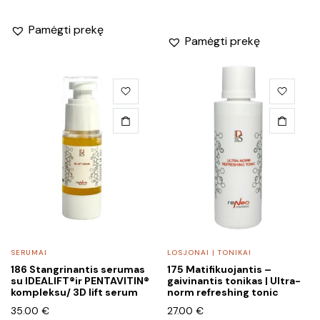
Pamėgti prekę
Pamėgti prekę
SERUMAI
LOSJONAI | TONIKAI
186 Stangrinantis serumas
175 Matifikuojantis –
su IDEALIFT®ir PENTAVITIN®
gaivinantis tonikas | Ultra-
kompleksu/ 3D lift serum
norm refreshing tonic
35.00
€
27.00
€