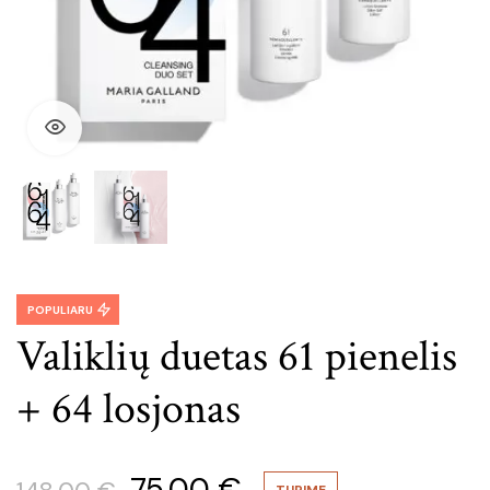
POPULIARU
Valiklių duetas 61 pienelis
+ 64 losjonas
Original
Current
75.00
€
TURIME