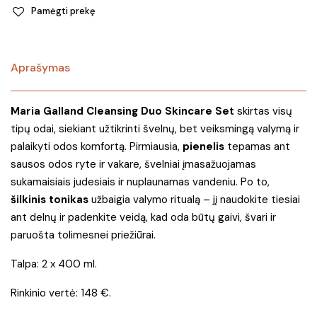
Pamėgti prekę
Aprašymas
Maria Galland Cleansing Duo Skincare Set
skirtas visų
tipų odai, siekiant užtikrinti švelnų, bet veiksmingą valymą ir
palaikyti odos komfortą. Pirmiausia,
pienelis
tepamas ant
sausos odos ryte ir vakare, švelniai įmasažuojamas
sukamaisiais judesiais ir nuplaunamas vandeniu. Po to,
šilkinis tonikas
užbaigia valymo ritualą – jį naudokite tiesiai
ant delnų ir padenkite veidą, kad oda būtų gaivi, švari ir
paruošta tolimesnei priežiūrai.
Talpa: 2 x 400 ml.
Rinkinio vertė: 148 €.