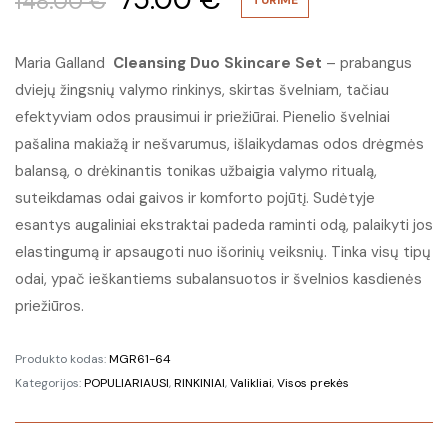
148.00
€
price
price
Maria Galland
Cleansing Duo Skincare Set
– prabangus
dviejų žingsnių valymo rinkinys, skirtas švelniam, tačiau
was:
is:
efektyviam odos prausimui ir priežiūrai. Pienelio švelniai
148.00 €.
75.00 €.
pašalina makiažą ir nešvarumus, išlaikydamas odos drėgmės
balansą, o drėkinantis tonikas užbaigia valymo ritualą,
suteikdamas odai gaivos ir komforto pojūtį. Sudėtyje
esantys augaliniai ekstraktai padeda raminti odą, palaikyti jos
elastingumą ir apsaugoti nuo išorinių veiksnių. Tinka visų tipų
odai, ypač ieškantiems subalansuotos ir švelnios kasdienės
priežiūros.
Produkto kodas:
MGR61-64
Kategorijos:
POPULIARIAUSI
,
RINKINIAI
,
Valikliai
,
Visos prekės