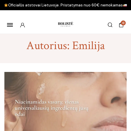
Oficialūs atstovai Lietuvoje. Pristatymas nuo 60€ nemokamas
0
Autorius:
Emilija