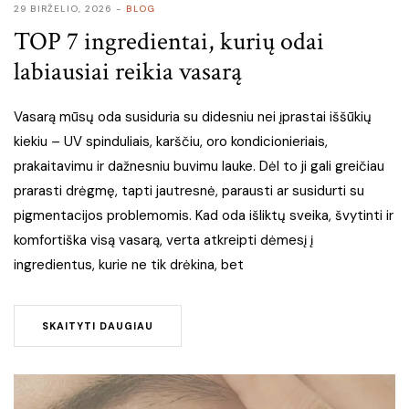
29 BIRŽELIO, 2026
BLOG
TOP 7 ingredientai, kurių odai
labiausiai reikia vasarą
Vasarą mūsų oda susiduria su didesniu nei įprastai iššūkių
kiekiu – UV spinduliais, karščiu, oro kondicionieriais,
prakaitavimu ir dažnesniu buvimu lauke. Dėl to ji gali greičiau
prarasti drėgmę, tapti jautresnė, parausti ar susidurti su
pigmentacijos problemomis. Kad oda išliktų sveika, švytinti ir
komfortiška visą vasarą, verta atkreipti dėmesį į
ingredientus, kurie ne tik drėkina, bet
SKAITYTI DAUGIAU