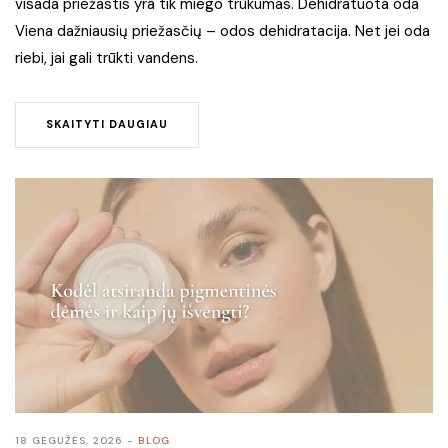
visada priežastis yra tik miego trūkumas. Dehidratuota oda
Viena dažniausių priežasčių – odos dehidratacija. Net jei oda
riebi, jai gali trūkti vandens.
SKAITYTI DAUGIAU
18 GEGUŽĖS, 2026
BLOG