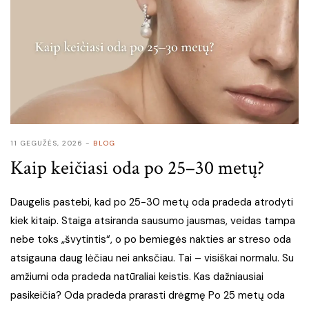
11 GEGUŽĖS, 2026
BLOG
Kaip keičiasi oda po 25–30 metų?
Daugelis pastebi, kad po 25-30 metų oda pradeda atrodyti
kiek kitaip. Staiga atsiranda sausumo jausmas, veidas tampa
nebe toks „švytintis“, o po bemiegės nakties ar streso oda
atsigauna daug lėčiau nei anksčiau. Tai – visiškai normalu. Su
amžiumi oda pradeda natūraliai keistis. Kas dažniausiai
pasikeičia? Oda pradeda prarasti drėgmę Po 25 metų oda