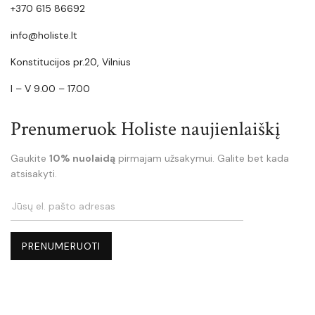
+370 615 86692
info@holiste.lt
Konstitucijos pr.20, Vilnius
I – V 9.00 – 17.00
Prenumeruok Holiste naujienlaiškį
Gaukite
10% nuolaidą
pirmajam užsakymui. Galite bet kada
atsisakyti.