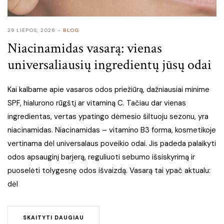
29 LIEPOS, 2026
BLOG
Niacinamidas vasarą: vienas
universaliausių ingredientų jūsų odai
Kai kalbame apie vasaros odos priežiūrą, dažniausiai minime
SPF, hialurono rūgštį ar vitaminą C. Tačiau dar vienas
ingredientas, vertas ypatingo dėmesio šiltuoju sezonu, yra
niacinamidas. Niacinamidas – vitamino B3 forma, kosmetikoje
vertinama dėl universalaus poveikio odai. Jis padeda palaikyti
odos apsauginį barjerą, reguliuoti sebumo išsiskyrimą ir
puoselėti tolygesnę odos išvaizdą. Vasarą tai ypač aktualu:
dėl
SKAITYTI DAUGIAU