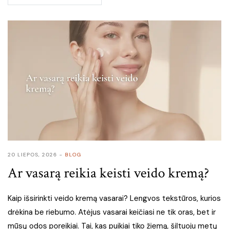
20 LIEPOS, 2026
BLOG
Ar vasarą reikia keisti veido kremą?
Kaip išsirinkti veido kremą vasarai? Lengvos tekstūros, kurios
drėkina be riebumo. Atėjus vasarai keičiasi ne tik oras, bet ir
mūsų odos poreikiai. Tai, kas puikiai tiko žiemą, šiltuoju metų