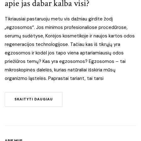
apie jas dabar kalba visi?
Tikriausiai pastaruoju metu vis dažniau girdite žodį
„egzosomos“. Jos minimos profesionaliose procedūrose,
serumų sudėtyse, Korėjos kosmetikoje ir naujos kartos odos
regeneracijos technologijose. Tačiau kas iš tikrųjų yra
egzosomos ir kodėl jos tapo viena aptariamiausių odos
priežiūros temų? Kas yra egzosomos? Egzosomos – tai
mikroskopinės dalelės, kurias natūraliai išskiria mūsų
organizmo ląstelės. Paprastai tariant, tai tarsi
SKAITYTI DAUGIAU
APIE MUS