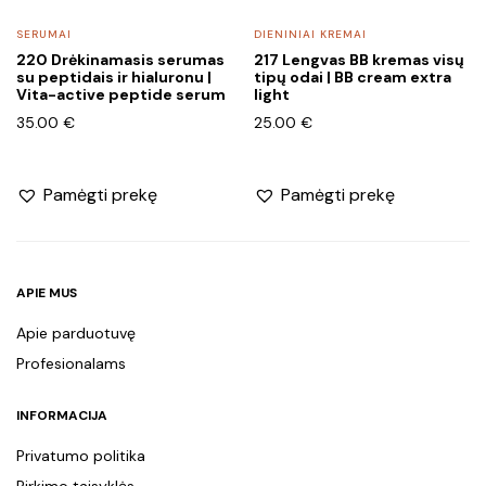
SERUMAI
DIENINIAI KREMAI
220 Drėkinamasis serumas
217 Lengvas BB kremas visų
su peptidais ir hialuronu |
tipų odai | BB cream extra
Vita-active peptide serum
light
35.00
€
25.00
€
Pamėgti prekę
Pamėgti prekę
APIE MUS
Apie parduotuvę
Profesionalams
INFORMACIJA
Privatumo politika
Pirkimo taisyklės