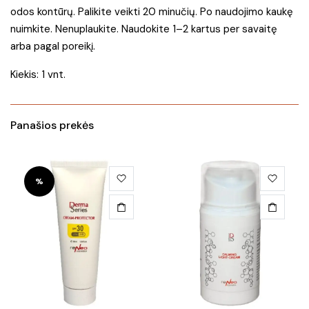
odos kontūrų. Palikite veikti 20 minučių. Po naudojimo kaukę
nuimkite. Nenuplaukite. Naudokite 1–2 kartus per savaitę
arba pagal poreikį.
Kiekis: 1 vnt.
Panašios prekės
This
%
product
has
multiple
variants.
The
options
may
be