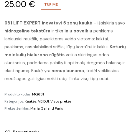
25.00
€
TURIME
681 LIFT’EXPERT inovatyvi 5 zonų kaukė
– išsiskiria savo
hidrogeline tekstūra
ir
tiksliniu poveikiu
penkioms
labiausiai raukšlių paveiktoms veido vietoms: kaktai,
paakiams, nasolabialinei sričiai, lūpų kontūrui ir kaklui.
Keturių
molekulių hialurono rūgštis
veikia skirtingus odos
sluoksnius, padėdama palaikyti optimalų drėgmės balansą ir
elastingumą. Kaukė yra
nenuplaunama
, todėl veikliosios
medžiagos gali ilgiau veikti odą. Tinka visų tipų odai.
Produkto kodas:
MG681
Kategorijos:
Kaukės
,
VEIDUI
,
Visos prekės
Prekės ženklas:
Maria Galland Paris