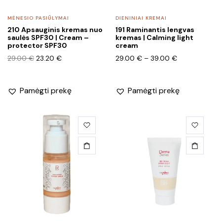
chosen
MĖNESIO PASIŪLYMAI
DIENINIAI KREMAI
on
210 Apsauginis kremas nuo
191 Raminantis lengvas
the
saulės SPF30 | Cream –
kremas | Calming light
product
protector SPF30
cream
page
Original
Current
Price
29.00
€
23.20
€
29.00
€
–
39.00
€
price
price
range:
was:
is:
29.00 €
29.00 €.
23.20 €.
through
Pamėgti prekę
Pamėgti prekę
39.00 €