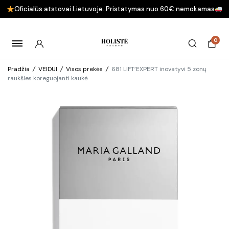
Oficialūs atstovai Lietuvoje. Pristatymas nuo 60€ nemokamas
0
Pradžia
/
VEIDUI
/
Visos prekės
/
681 LIFT’EXPERT inovatyvi 5 zonų
raukšles koreguojanti kaukė