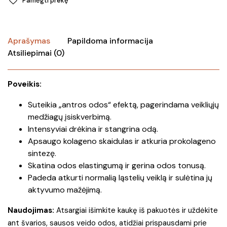
Pamėgti prekę
Aprašymas
Papildoma informacija
Atsiliepimai (0)
Poveikis:
Suteikia „antros odos“ efektą, pagerindama veikliųjų
medžiagų įsiskverbimą.
Intensyviai drėkina ir stangrina odą.
Apsaugo kolageno skaidulas ir atkuria prokolageno
sintezę.
Skatina odos elastingumą ir gerina odos tonusą.
Padeda atkurti normalią ląstelių veiklą ir sulėtina jų
aktyvumo mažėjimą.
Naudojimas:
Atsargiai išimkite kaukę iš pakuotės ir uždėkite
ant švarios, sausos veido odos, atidžiai prispausdami prie