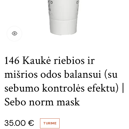
146 Kaukė riebios ir
mišrios odos balansui (su
sebumo kontrolės efektu) |
Sebo norm mask
35.00
€
TURIME