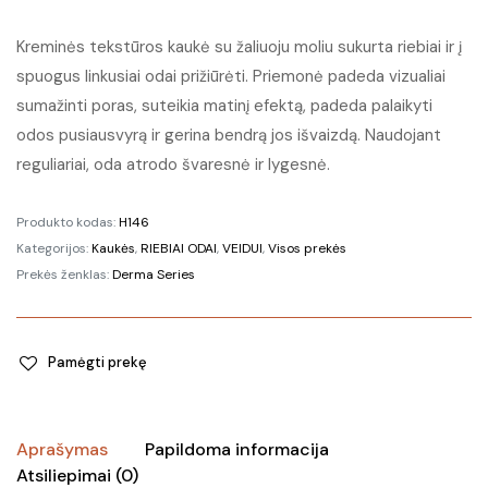
Kreminės tekstūros kaukė su žaliuoju moliu sukurta riebiai ir į
spuogus linkusiai odai prižiūrėti. Priemonė padeda vizualiai
sumažinti poras, suteikia matinį efektą, padeda palaikyti
odos pusiausvyrą ir gerina bendrą jos išvaizdą. Naudojant
reguliariai, oda atrodo švaresnė ir lygesnė.
Produkto kodas:
H146
Kategorijos:
Kaukės
,
RIEBIAI ODAI
,
VEIDUI
,
Visos prekės
Prekės ženklas:
Derma Series
Pamėgti prekę
Aprašymas
Papildoma informacija
Atsiliepimai (0)