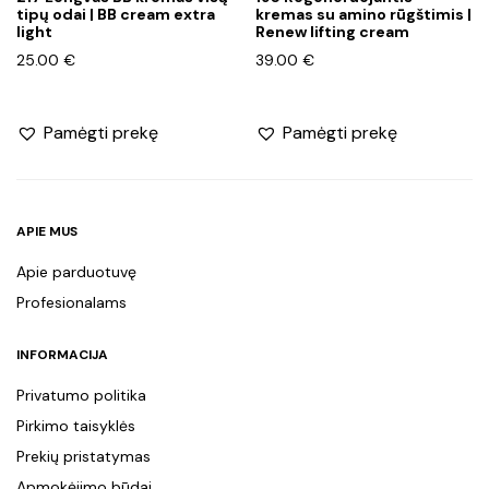
tipų odai | BB cream extra
kremas su amino rūgštimis |
light
Renew lifting cream
25.00
€
39.00
€
Pamėgti prekę
Pamėgti prekę
APIE MUS
Apie parduotuvę
Profesionalams
INFORMACIJA
Privatumo politika
Pirkimo taisyklės
Prekių pristatymas
Apmokėjimo būdai