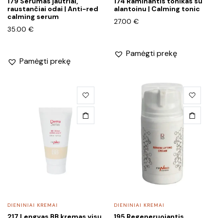
179 Serumas jautriai,
174 Raminantis tonikas su
raustančiai odai | Anti-red
alantoinu | Calming tonic
calming serum
27.00
€
35.00
€
Pamėgti prekę
Pamėgti prekę
DIENINIAI KREMAI
DIENINIAI KREMAI
217 Lengvas BB kremas visų
195 Regeneruojantis