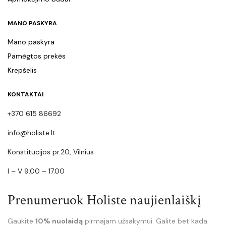
MANO PASKYRA
Mano paskyra
Pamėgtos prekės
Krepšelis
KONTAKTAI
+370 615 86692
info@holiste.lt
Konstitucijos pr.20, Vilnius
I – V 9.00 – 17.00
Prenumeruok Holiste naujienlaiškį
Gaukite
10% nuolaidą
pirmajam užsakymui. Galite bet kada