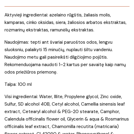
Aktyvieji ingredientai: azelaino rūgštis, žaliasis molis,
kamparas, cinko oksidas, siera, žaliosios arbatos ekstraktas,
rozmarinų ekstraktas, ramunėlių ekstraktas.
Naudojimas: tepti ant švariai paruoštos odos, lengvu
sluoksniu, palaikyti 15 minučių, nuplauti šiltu vandeniu.
Naudojimo metu gali pasireikšti dilgčiojimo pojūtis.
Rekomenduojama naudoti 1–2 kartus per savaitę kaip namų
odos priežiūros priemonę.
Talpa: 100 ml
Visi ingredientai: Water, Illite, Propylene glycol, Zinc oxide,
Sulfur, SD alcohol 40B, Cetyl alcohol, Camellia sinensis leaf
extract, Cetearyl alcohol & PEG-20 stearate, Camphor,
Calendula officinalis flower oil, Glycerin & aqua & Rosmarinus
officinalis leaf extract, Chamomilla recutita (matricaria)