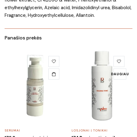
flower extract, CI 42090 & water, Phenoxyethanol &
ethylhexylglycerin, Azelaic acid, Imidazolidinyl urea, Bisabolol,
Fragrance, Hydroxyethylcellulose, Allantoin.
Panašios prekės
DAUGIAU
SERUMAI
LOSJONAI | TONIKAI