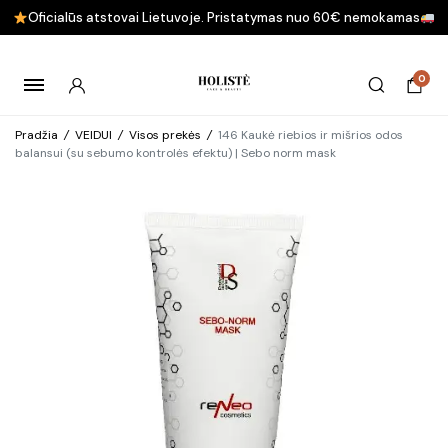
Oficialūs atstovai Lietuvoje. Pristatymas nuo 60€ nemokamas
0
Pradžia
/
VEIDUI
/
Visos prekės
/
146 Kaukė riebios ir mišrios odos
balansui (su sebumo kontrolės efektu) | Sebo norm mask