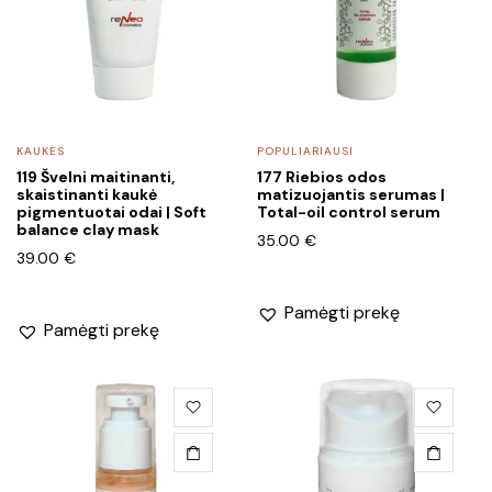
KAUKĖS
POPULIARIAUSI
119 Švelni maitinanti,
177 Riebios odos
skaistinanti kaukė
matizuojantis serumas |
pigmentuotai odai | Soft
Total-oil control serum
balance clay mask
35.00
€
39.00
€
Pamėgti prekę
Pamėgti prekę
This
product
has
multiple