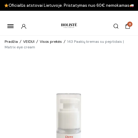
Oficialūs atstovai Lietuvoje. Pristatymas nuo 60€ nemokamas
0
Pradžia
/
VEIDUI
/
Visos prekės
/
143 Paakių kremas su peptidais |
Matrix eye cream