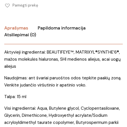
Pamėgti prekę
Aprašymas
Papildoma informacija
Atsiliepimai (0)
Aktyvieji ingredientai: BEAUTIFEYE™, MATRIXYL®SYNTHE’6®,
mažos molekulės hialuronas, SHI medienos aliejus, acai uogų
aliejus
Naudojimas: ant švariai paruoštos odos tepkite paakių zoną.
Venkite judančio viršutinio ir apatinio voko.
Talpa: 15 ml
Visi ingredientai: Aqua, Butylene glycol, Cyclopentasiloxane,
Glycerin, Dimethicone, Hydroxyethyl acrylate/Sodium
acryloyldimethyl taurate copolymer, Butyrospermum parkii